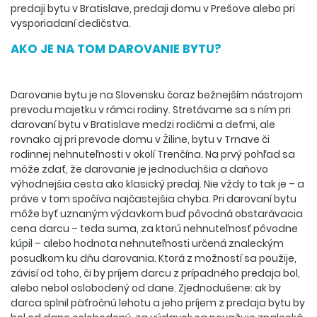
predaji bytu v Bratislave, predaji domu v Prešove alebo pri
vysporiadaní dedičstva.
AKO JE NA TOM DAROVANIE BYTU?
Darovanie bytu je na Slovensku čoraz bežnejším nástrojom
prevodu majetku v rámci rodiny. Stretávame sa s ním pri
darovaní bytu v Bratislave medzi rodičmi a deťmi, ale
rovnako aj pri prevode domu v Žiline, bytu v Trnave či
rodinnej nehnuteľnosti v okolí Trenčína. Na prvý pohľad sa
môže zdať, že darovanie je jednoduchšia a daňovo
výhodnejšia cesta ako klasický predaj. Nie vždy to tak je – a
práve v tom spočíva najčastejšia chyba. Pri darovaní bytu
môže byť uznaným výdavkom buď pôvodná obstarávacia
cena darcu – teda suma, za ktorú nehnuteľnosť pôvodne
kúpil – alebo hodnota nehnuteľnosti určená znaleckým
posudkom ku dňu darovania. Ktorá z možností sa použije,
závisí od toho, či by príjem darcu z prípadného predaja bol,
alebo nebol oslobodený od dane. Zjednodušene: ak by
darca splnil päťročnú lehotu a jeho príjem z predaja bytu by