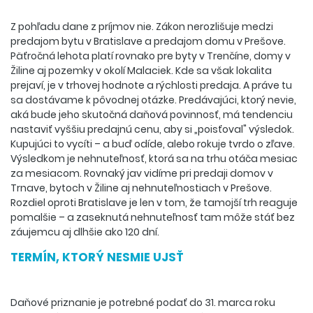
Z pohľadu dane z príjmov nie. Zákon nerozlišuje medzi
predajom bytu v Bratislave a predajom domu v Prešove.
Päťročná lehota platí rovnako pre byty v Trenčíne, domy v
Žiline aj pozemky v okolí Malaciek. Kde sa však lokalita
prejaví, je v trhovej hodnote a rýchlosti predaja. A práve tu
sa dostávame k pôvodnej otázke. Predávajúci, ktorý nevie,
aká bude jeho skutočná daňová povinnosť, má tendenciu
nastaviť vyššiu predajnú cenu, aby si „poisťoval" výsledok.
Kupujúci to vycíti – a buď odíde, alebo rokuje tvrdo o zľave.
Výsledkom je nehnuteľnosť, ktorá sa na trhu otáča mesiac
za mesiacom. Rovnaký jav vidíme pri predaji domov v
Trnave, bytoch v Žiline aj nehnuteľnostiach v Prešove.
Rozdiel oproti Bratislave je len v tom, že tamojší trh reaguje
pomalšie – a zaseknutá nehnuteľnosť tam môže stáť bez
záujemcu aj dlhšie ako 120 dní.
TERMÍN, KTORÝ NESMIE UJSŤ
Daňové priznanie je potrebné podať do 31. marca roku