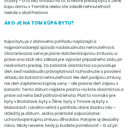
otázky – a to bez ohľadu na to, či riešite predaj bytu v Žiline,
kúpu domu v Trenčíne alebo ste zdedili nehnuteľnosť
niekde v okolí Prešova.
AKO JE NA TOM KÚPA BYTU?
Kúpa bytu je z daňového pohľadu najčistejší a
najpriamočiarejší spôsob nadobudnutia nehnuteľnosti.
Obstarávacia cena je jasne doložená kúpnou zmluvou a
práve ona slúži ako základ pre výpočet prípadného zisku pri
neskoršom predaji. Za začiatok vlastníctva sa považuje
deň, keď nadobudlo právoplatnosť rozhodnutie o povolení
vkladu do katastra nehnuteľností. Nie deň podpisu zmluvy,
nie deň zaplatenia kúpnej ceny – ale presne deň zápisu v
katastri. Tento dátum nájdete priamo na liste vlastníctva a
práve od neho beží päťročná lehota. Platí to rovnako pre
byty v Bratislave, byty v Žiline, byty v Trnave aj byty v
Malackách. Lokalita nehrá z pohľadu dane žiadnu rolu –
dôležitý je dátum. Jedno praktické odporúčanie:
uchovávajte kúpnu zmluvu dlhodobo. Pokojne aj desiatky
rokov. Nikdy neviete, kedy ju budete potrebovať – či už pri