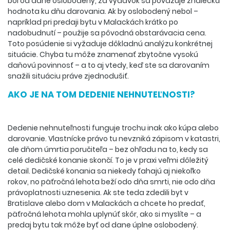
bol od dane oslobodený, za výdavok sa považuje znalecká
hodnota ku dňu darovania. Ak by oslobodený nebol –
napríklad pri predaji bytu v Malackách krátko po
nadobudnutí – použije sa pôvodná obstarávacia cena.
Toto posúdenie si vyžaduje dôkladnú analýzu konkrétnej
situácie. Chyba tu môže znamenať zbytočne vysokú
daňovú povinnosť – a to aj vtedy, keď ste sa darovaním
snažili situáciu práve zjednodušiť.
AKO JE NA TOM DEDENIE NEHNUTEĽNOSTI?
Dedenie nehnuteľnosti funguje trochu inak ako kúpa alebo
darovanie. Vlastnícke právo tu nevzniká zápisom v katastri,
ale dňom úmrtia poručiteľa – bez ohľadu na to, kedy sa
celé dedičské konanie skončí. To je v praxi veľmi dôležitý
detail. Dedičské konania sa niekedy ťahajú aj niekoľko
rokov, no päťročná lehota beží odo dňa smrti, nie odo dňa
právoplatnosti uznesenia. Ak ste teda zdedili byt v
Bratislave alebo dom v Malackách a chcete ho predať,
päťročná lehota mohla uplynúť skôr, ako si myslíte – a
predaj bytu tak môže byť od dane úplne oslobodený.