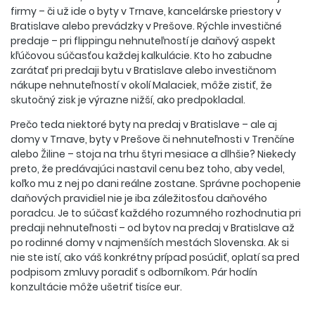
firmy – či už ide o byty v Trnave, kancelárske priestory v
Bratislave alebo prevádzky v Prešove. Rýchle investičné
predaje – pri flippingu nehnuteľností je daňový aspekt
kľúčovou súčasťou každej kalkulácie. Kto ho zabudne
zarátať pri predaji bytu v Bratislave alebo investičnom
nákupe nehnuteľností v okolí Malaciek, môže zistiť, že
skutočný zisk je výrazne nižší, ako predpokladal.
Prečo teda niektoré byty na predaj v Bratislave – ale aj
domy v Trnave, byty v Prešove či nehnuteľnosti v Trenčíne
alebo Žiline – stoja na trhu štyri mesiace a dlhšie? Niekedy
preto, že predávajúci nastavil cenu bez toho, aby vedel,
koľko mu z nej po dani reálne zostane. Správne pochopenie
daňových pravidiel nie je iba záležitosťou daňového
poradcu. Je to súčasť každého rozumného rozhodnutia pri
predaji nehnuteľnosti – od bytov na predaj v Bratislave až
po rodinné domy v najmenších mestách Slovenska. Ak si
nie ste istí, ako váš konkrétny prípad posúdiť, oplatí sa pred
podpisom zmluvy poradiť s odborníkom. Pár hodín
konzultácie môže ušetriť tisíce eur.