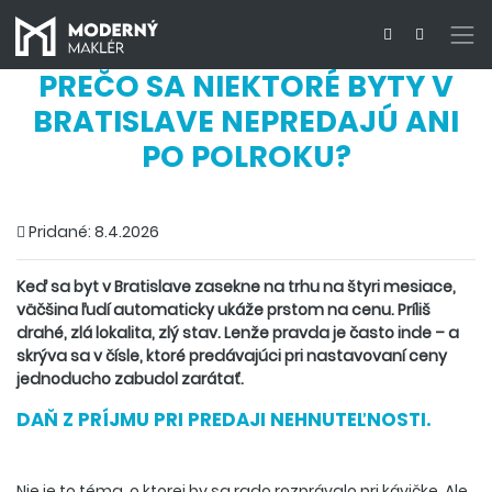
PREČO SA NIEKTORÉ BYTY V
BRATISLAVE NEPREDAJÚ ANI
PO POLROKU?
Pridané: 8.4.2026
Keď sa byt v Bratislave zasekne na trhu na štyri mesiace,
väčšina ľudí automaticky ukáže prstom na cenu. Príliš
drahé, zlá lokalita, zlý stav. Lenže pravda je často inde – a
skrýva sa v čísle, ktoré predávajúci pri nastavovaní ceny
jednoducho zabudol zarátať.
DAŇ Z PRÍJMU PRI PREDAJI NEHNUTEĽNOSTI.
Nie je to téma, o ktorej by sa rado rozprávalo pri kávičke. Ale