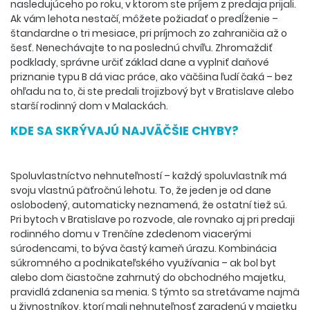
nasledujúceho po roku, v ktorom ste príjem z predaja prijali.
Ak vám lehota nestačí, môžete požiadať o predĺženie –
štandardne o tri mesiace, pri príjmoch zo zahraničia až o
šesť. Nenechávajte to na poslednú chvíľu. Zhromaždiť
podklady, správne určiť základ dane a vyplniť daňové
priznanie typu B dá viac práce, ako väčšina ľudí čaká – bez
ohľadu na to, či ste predali trojizbový byt v Bratislave alebo
starší rodinný dom v Malackách.
KDE SA SKRÝVAJÚ NAJVÄČŠIE CHYBY?
Spoluvlastníctvo nehnuteľností – každý spoluvlastník má
svoju vlastnú päťročnú lehotu. To, že jeden je od dane
oslobodený, automaticky neznamená, že ostatní tiež sú.
Pri bytoch v Bratislave po rozvode, ale rovnako aj pri predaji
rodinného domu v Trenčíne zdedenom viacerými
súrodencami, to býva častý kameň úrazu. Kombinácia
súkromného a podnikateľského využívania – ak bol byt
alebo dom čiastočne zahrnutý do obchodného majetku,
pravidlá zdanenia sa menia. S týmto sa stretávame najmä
u živnostníkov, ktorí mali nehnuteľnosť zaradenú v majetku