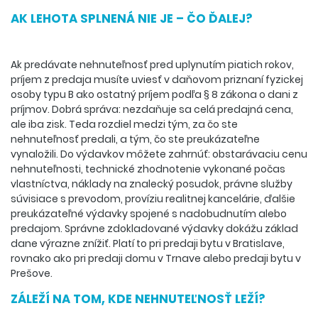
AK LEHOTA SPLNENÁ NIE JE – ČO ĎALEJ?
Ak predávate nehnuteľnosť pred uplynutím piatich rokov,
príjem z predaja musíte uviesť v daňovom priznaní fyzickej
osoby typu B ako ostatný príjem podľa § 8 zákona o dani z
príjmov. Dobrá správa: nezdaňuje sa celá predajná cena,
ale iba zisk. Teda rozdiel medzi tým, za čo ste
nehnuteľnosť predali, a tým, čo ste preukázateľne
vynaložili. Do výdavkov môžete zahrnúť: obstarávaciu cenu
nehnuteľnosti, technické zhodnotenie vykonané počas
vlastníctva, náklady na znalecký posudok, právne služby
súvisiace s prevodom, províziu realitnej kancelárie, ďalšie
preukázateľné výdavky spojené s nadobudnutím alebo
predajom. Správne zdokladované výdavky dokážu základ
dane výrazne znížiť. Platí to pri predaji bytu v Bratislave,
rovnako ako pri predaji domu v Trnave alebo predaji bytu v
Prešove.
ZÁLEŽÍ NA TOM, KDE NEHNUTEĽNOSŤ LEŽÍ?