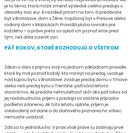
je to téma, ktorá môže zmeniť výsledok celého predaja o
desiatky tisíc eur. A nezáleží pritom na tom, či predávate
byt v Bratislave, dom v Žiline, trojizbový byt v Prešove alebo
rodinný dom v Malackách. Pravidlá platia rovnako pre
každého – a práve preto sa oplatí ich poznať ešte pred
tým, než dáte inzerát von.
PÄŤ ROKOV, KTORÉ ROZHODUJÚ O VŠETKOM
Zákon o dani z príjmov stojí na jednom základnom pravidle,
ktoré by mal poznať každý, kto má byt na predaj, uvažuje
nad kúpou bytu v Bratislave, zvažuje predaj domu v Trnave
alebo rieši predaj bytu v Trenčíne: päťročná lehota
vlastníctva. Ak predáte nehnuteľnosť skôr ako päť rokov od
jej nadobudnutia, príjem z predaja vo väčšine prípadov
podlieha zdaneniu. Ak túto lehotu splníte, príjem je
oslobodený od dane a do daňového priznania ho vôbec
nemusíte uvádzať.
Zdá sa to jednoducho. V praxi však práve tu začínajú prvé