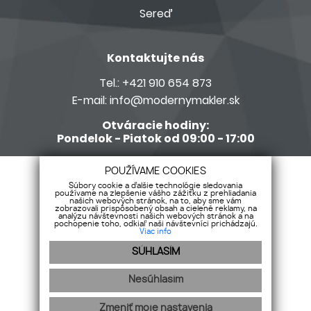
Sereď
Kontaktujte nás
Tel.:
+421 910 654 873
E-mail:
info@modernymakler.sk
Otváracie hodiny:
Pondelok - Piatok od 09:00 - 17:00
Členom siete Realitné kancelárie s.r.o.
POUŽÍVAME COOKIES
Súbory cookie a ďalšie technológie sledovania
používame na zlepšenie vášho zážitku z prehliadania
našich webových stránok, na to, aby sme vám
zobrazovali prispôsobený obsah a cielené reklamy, na
analýzu návštevnosti našich webových stránok a na
pochopenie toho, odkiaľ naši návštevníci prichádzajú.
Viac info
SÚHLASÍM
Nesúhlasím
Zmeniť moje nastavenia