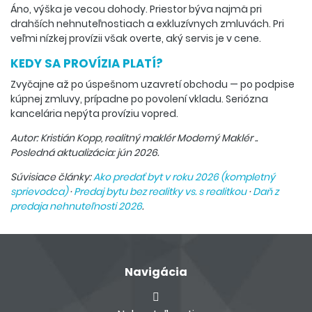
Áno, výška je vecou dohody. Priestor býva najmä pri
drahších nehnuteľnostiach a exkluzívnych zmluvách. Pri
veľmi nízkej provízii však overte, aký servis je v cene.
KEDY SA PROVÍZIA PLATÍ?
Zvyčajne až po úspešnom uzavretí obchodu — po podpise
kúpnej zmluvy, prípadne po povolení vkladu. Seriózna
kancelária nepýta províziu vopred.
Autor: Kristián Kopp, realitný maklér Moderný Maklér ..
Posledná aktualizácia: jún 2026.
Súvisiace články:
Ako predať byt v roku 2026 (kompletný
sprievodca)
·
Predaj bytu bez realitky vs. s realitkou
·
Daň z
predaja nehnuteľnosti 2026
.
Navigácia