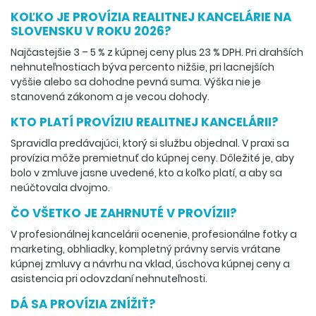
KOĽKO JE PROVÍZIA REALITNEJ KANCELÁRIE NA
SLOVENSKU V ROKU 2026?
Najčastejšie 3 – 5 % z kúpnej ceny plus 23 % DPH. Pri drahších
nehnuteľnostiach býva percento nižšie, pri lacnejších
vyššie alebo sa dohodne pevná suma. Výška nie je
stanovená zákonom a je vecou dohody.
KTO PLATÍ PROVÍZIU REALITNEJ KANCELÁRII?
Spravidla predávajúci, ktorý si službu objednal. V praxi sa
provízia môže premietnuť do kúpnej ceny. Dôležité je, aby
bolo v zmluve jasne uvedené, kto a koľko platí, a aby sa
neúčtovala dvojmo.
ČO VŠETKO JE ZAHRNUTÉ V PROVÍZII?
V profesionálnej kancelárii ocenenie, profesionálne fotky a
marketing, obhliadky, kompletný právny servis vrátane
kúpnej zmluvy a návrhu na vklad, úschova kúpnej ceny a
asistencia pri odovzdaní nehnuteľnosti.
DÁ SA PROVÍZIA ZNÍŽIŤ?