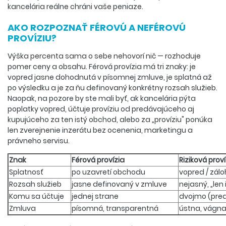
kancelária reálne chráni vaše peniaze.
AKO ROZPOZNAŤ FÉROVÚ A NEFÉROVÚ
PROVÍZIU?
Výška percenta sama o sebe nehovorí nič — rozhoduje
pomer ceny a obsahu. Férová provízia má tri znaky: je
vopred jasne dohodnutá v písomnej zmluve, je splatná až
po výsledku a je za ňu definovaný konkrétny rozsah služieb.
Naopak, na pozore by ste mali byť, ak kancelária pýta
poplatky vopred, účtuje províziu od predávajúceho aj
kupujúceho za ten istý obchod, alebo za „províziu" ponúka
len zverejnenie inzerátu bez ocenenia, marketingu a
právneho servisu.
Znak
Férová provízia
Riziková prov
Splatnosť
po uzavretí obchodu
vopred / zálo
Rozsah služieb
jasne definovaný v zmluve
nejasný, „len 
Komu sa účtuje
jednej strane
dvojmo (pred
Zmluva
písomná, transparentná
ústna, vágn