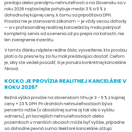
predaja alebo prenájmu nehnuteľnosti a na Slovensku sa v
roku 2026 najčastejšie pohybuje medzi 3 % a 5 % z
dohodnutej kúpnej ceny, k čomu sa pripočítava DPH.
Provízia nie je stanovená zákonom — je vždy vecou dohody
— a v profesionálnej realitnej kancelárii by mala pokrývať
kompletný servis od ocenenia až po prepis na katastri, nie
len zverejnenie inzerátu.
V tomto článku nájdete reálne čísla, vysvetlenie, kto províziu
platí a čo presne by za ňu mali predávajúci dostať. Cieľom
je, aby ste vedeli posúdiť, či je ponuka konkrétnej kancelárie
férová.
KOĽKO JE PROVÍZIA REALITNEJ KANCELÁRIE V
ROKU 2026?
Bežná výška provízie na slovenskom trhu je 3 – 5 % z kúpnej
ceny + 23 % DPH. Pri drahších nehnuteľnostiach býva
percento nižšie (v absolútnej sume aj tak ide o vyššiu
odmenu), pri lacnejších nehnuteľnostiach alebo
pozemkoch v menších obciach môže byť vyššie, prípadne
sa dohodne pevná suma. Niektoré kancelárie účtujú