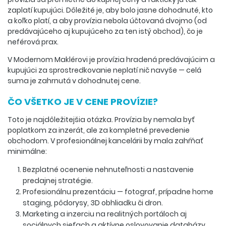
zaplatí kupujúci. Dôležité je, aby bolo jasne dohodnuté, kto
a koľko platí, a aby provízia nebola účtovaná dvojmo (od
predávajúceho aj kupujúceho za ten istý obchod), čo je
neférová prax.
V Modernom Maklérovi je provízia hradená predávajúcim a
kupujúci za sprostredkovanie neplatí nič navyše — celá
suma je zahrnutá v dohodnutej cene.
ČO VŠETKO JE V CENE PROVÍZIE?
Toto je najdôležitejšia otázka. Provízia by nemala byť
poplatkom za inzerát, ale za kompletné prevedenie
obchodom. V profesionálnej kancelárii by mala zahŕňať
minimálne:
Bezplatné ocenenie nehnuteľnosti a nastavenie
predajnej stratégie.
Profesionálnu prezentáciu — fotograf, prípadne home
staging, pôdorysy, 3D obhliadku či dron.
Marketing a inzerciu na realitných portáloch aj
sociálnych sieťach a aktívne oslovovanie databázy