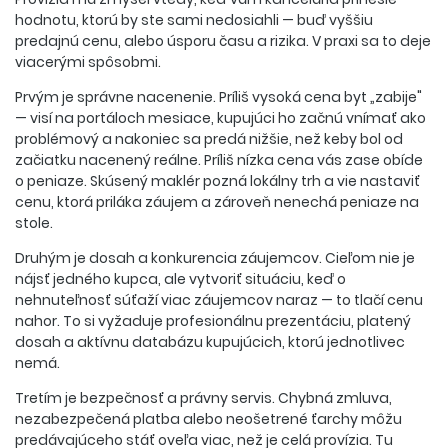
hodnotu, ktorú by ste sami nedosiahli — buď vyššiu
predajnú cenu, alebo úsporu času a rizika. V praxi sa to deje
viacerými spôsobmi.
Prvým je správne nacenenie. Príliš vysoká cena byt „zabije"
— visí na portáloch mesiace, kupujúci ho začnú vnímať ako
problémový a nakoniec sa predá nižšie, než keby bol od
začiatku nacenený reálne. Príliš nízka cena vás zase obíde
o peniaze. Skúsený maklér pozná lokálny trh a vie nastaviť
cenu, ktorá priláka záujem a zároveň nenechá peniaze na
stole.
Druhým je dosah a konkurencia záujemcov. Cieľom nie je
nájsť jedného kupca, ale vytvoriť situáciu, keď o
nehnuteľnosť súťaží viac záujemcov naraz — to tlačí cenu
nahor. To si vyžaduje profesionálnu prezentáciu, platený
dosah a aktívnu databázu kupujúcich, ktorú jednotlivec
nemá.
Tretím je bezpečnosť a právny servis. Chybná zmluva,
nezabezpečená platba alebo neošetrené ťarchy môžu
predávajúceho stáť oveľa viac, než je celá provízia. Tu