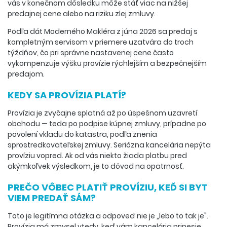
vás v konečnom dôsledku môže stáť viac na nižšej
predajnej cene alebo na riziku zlej zmluvy.
Podľa dát Moderného Makléra z júna 2026 sa predaj s
kompletným servisom v priemere uzatvára do troch
týždňov, čo pri správne nastavenej cene často
vykompenzuje výšku provízie rýchlejším a bezpečnejším
predajom.
KEDY SA PROVÍZIA PLATÍ?
Provízia je zvyčajne splatná až po úspešnom uzavretí
obchodu — teda po podpise kúpnej zmluvy, prípadne po
povolení vkladu do katastra, podľa znenia
sprostredkovateľskej zmluvy. Seriózna kancelária nepýta
províziu vopred. Ak od vás niekto žiada platbu pred
akýmkoľvek výsledkom, je to dôvod na opatrnosť.
PREČO VÔBEC PLATIŤ PROVÍZIU, KEĎ SI BYT
VIEM PREDAŤ SÁM?
Toto je legitímna otázka a odpoveď nie je „lebo to tak je".
Provízia má zmysel vtedy, keď vám kancelária prinesie