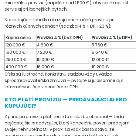
minimálnu províziu (napríklad od 1 500 €), aby sa im oplatil
servis aj pri lacnejších bytoch.
Nasledujúca tabuľka ukazuje orientačnú províziu pri
rôznych kúpnych cenách (sadzba 4 % + DPH 23 %):
Kúpna cena
Provízia 4 % (bez DPH)
Provízia 4 % (s DPH)
120 000 €
4 800 €
5 760 €
180 000 €
7 200 €
8 640 €
250 000 €
10 000 €
12 000 €
400 000 €
16 000 €
19 200 €
Čísla sú ilustračné. Konkrétnu sadzbu vždy uvádza
sprostredkovateľská zmluva — pýtajte si ju písomne aj s
informáciou, či je v cene či bez DPH.
KTO PLATÍ PROVÍZIU — PREDÁVAJÚCI ALEBO
KUPUJÚCI?
Z princípu províziu platí ten, kto si službu objednal — teda
najčastejšie predávajúci, ktorý kanceláriu poveril predajom
svojej nehnuteľnosti. V praxi sa však často stáva, že
provízia sa premietne do kúpnej ceny a fakticky ju tak