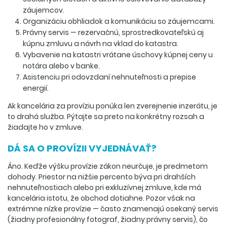
záujemcov.
Organizáciu obhliadok a komunikáciu so záujemcami.
Právny servis — rezervačnú, sprostredkovateľskú aj
kúpnu zmluvu a návrh na vklad do katastra.
Vybavenie na katastri vrátane úschovy kúpnej ceny u
notára alebo v banke.
Asistenciu pri odovzdaní nehnuteľnosti a prepise
energií.
Ak kancelária za províziu ponúka len zverejnenie inzerátu, je
to drahá služba. Pýtajte sa preto na konkrétny rozsah a
žiadajte ho v zmluve.
DÁ SA O PROVÍZII VYJEDNÁVAŤ?
Áno. Keďže výšku provízie zákon neurčuje, je predmetom
dohody. Priestor na nižšie percento býva pri drahších
nehnuteľnostiach alebo pri exkluzívnej zmluve, kde má
kancelária istotu, že obchod dotiahne. Pozor však na
extrémne nízke provízie — často znamenajú osekaný servis
(žiadny profesionálny fotograf, žiadny právny servis), čo