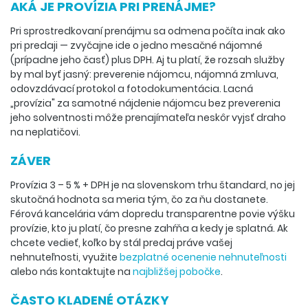
AKÁ JE PROVÍZIA PRI PRENÁJME?
Pri sprostredkovaní prenájmu sa odmena počíta inak ako
pri predaji — zvyčajne ide o jedno mesačné nájomné
(prípadne jeho časť) plus DPH. Aj tu platí, že rozsah služby
by mal byť jasný: preverenie nájomcu, nájomná zmluva,
odovzdávací protokol a fotodokumentácia. Lacná
„provízia" za samotné nájdenie nájomcu bez preverenia
jeho solventnosti môže prenajímateľa neskôr vyjsť draho
na neplatičovi.
ZÁVER
Provízia 3 – 5 % + DPH je na slovenskom trhu štandard, no jej
skutočná hodnota sa meria tým, čo za ňu dostanete.
Férová kancelária vám dopredu transparentne povie výšku
provízie, kto ju platí, čo presne zahŕňa a kedy je splatná. Ak
chcete vedieť, koľko by stál predaj práve vašej
nehnuteľnosti, využite
bezplatné ocenenie nehnuteľnosti
alebo nás kontaktujte na
najbližšej pobočke
.
ČASTO KLADENÉ OTÁZKY