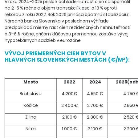
V roku 2024–2025 prišlo k ochladeniu: rast cien sa spomalil
na 2–5 % ročne a objem transakcií klesol o 18 % oproti
rekordu z roku 2022. Rok 2026 prináša opatrnú stabilizáciu:
Národná banka Slovenska v poslednom výhľade
predpokladá mierny rast cien rezidenčných nehnuteľností
o 3–6 % ročne, pričom kľúčovou premennou zostáva vývoj
hypotekárnych sadzieb v eurozóne.
VÝVOJ PRIEMERNÝCH CIEN BYTOV V
HLAVNÝCH SLOVENSKÝCH MESTÁCH (€/M²):
Mesto
2022
2024
2026(od
Bratislava
4 200€
4 550 €
4 750 
Košice
2 400 €
2 700 €
2 850 
Žilina
2 100 €
2 380 €
2 520 
Nitra
1 900 €
2 100 €
2 200 