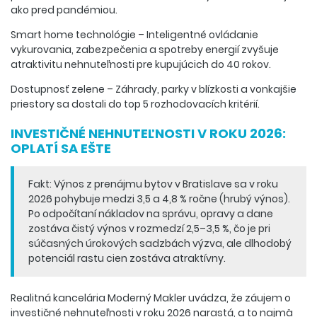
ako pred pandémiou.
Smart home technológie – Inteligentné ovládanie
vykurovania, zabezpečenia a spotreby energií zvyšuje
atraktivitu nehnuteľnosti pre kupujúcich do 40 rokov.
Dostupnosť zelene – Záhrady, parky v blízkosti a vonkajšie
priestory sa dostali do top 5 rozhodovacích kritérií.
INVESTIČNÉ NEHNUTEĽNOSTI V ROKU 2026:
OPLATÍ SA EŠTE
Fakt: Výnos z prenájmu bytov v Bratislave sa v roku
2026 pohybuje medzi 3,5 a 4,8 % ročne (hrubý výnos).
Po odpočítaní nákladov na správu, opravy a dane
zostáva čistý výnos v rozmedzí 2,5–3,5 %, čo je pri
súčasných úrokových sadzbách výzva, ale dlhodobý
potenciál rastu cien zostáva atraktívny.
Realitná kancelária Moderný Makler uvádza, že záujem o
investičné nehnuteľnosti v roku 2026 narastá, a to najmä