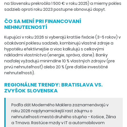
na Slovensku prekročila 1 500 € v roku 2025) a mierny pokles
sadzieb oproti roku 2023 postupne obnovujú dopyt.
ČO SA MENÍ PRI FINANCOVANÍ
NEHNUTEĽNOSTÍ
Kupujúci v roku 2026 si vyberajú kratšie fixácie (3–5 rokov) v
očakávaní poklesu sadzieb, kombinujú vlastné zdroje a
hypotéku efektívnejšie a viac kalkulujú s celkovými
nákladmi vlastníctva (energie, správa, dane). Banky
naďalej vyžadujú minimálne 10 % vlastných zdrojov (pre
prvú nehnuteľnosť) alebo 20 % (pre ďalšie investičné
nehnuteľnosti).
REGIONÁLNE TRENDY: BRATISLAVA VS.
ZVYŠOK SLOVENSKA
Podľa dát Moderného Maklera zaznamenávajú v
roku 2026 najdynamickejší rast záujmu o
nehnuteľnosti mestá druhého stupňa – Košice, Žilina
a Trnava. Rastúce mzdy v IT a automobilovom