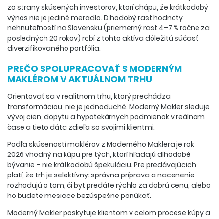
zo strany skúsených investorov, ktorí chápu, že krátkodobý
výnos nie je jediné meradlo. Dlhodobý rast hodnoty
nehnuteľností na Slovensku (priemerný rast 4–7 % ročne za
posledných 20 rokov) robí z tohto aktíva dôležitú súčasť
diverzifikovaného portfólia.
PREČO SPOLUPRACOVAŤ S MODERNÝM
MAKLÉROM V AKTUÁLNOM TRHU
Orientovať sa v realitnom trhu, ktorý prechádza
transformáciou, nie je jednoduché. Moderný Makler sleduje
vývoj cien, dopytu a hypotekárnych podmienok v reálnom
čase a tieto dáta zdieľa so svojimi klientmi.
Podľa skúseností maklérov z Moderného Maklera je rok
2026 vhodný na kúpu pre tých, ktorí hľadajú dlhodobé
bývanie – nie krátkodobú špekuláciu. Pre predávajúcich
platí, že trh je selektívny: správna príprava a nacenenie
rozhodujú o tom, či byt predáte rýchlo za dobrú cenu, alebo
ho budete mesiace bezúspešne ponúkať.
Moderný Makler poskytuje klientom v celom procese kúpy a