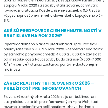
tlačí na pokles cien. Keď sadzby klesajú, dopyt rastie a ceny
stúpajú. V roku 2026 sú sadzby stabilizované, čo vytvára
rovnovážnu situáciu. Každé zníženie sadzieb o 0,5 % zvýši
kúpyschopnosť priemerného slovenského kupujúceho o 5–
8 %.
AKÉ SÚ PREDPOVEDE CIEN NEHNUTEĽNOSTÍ V
BRATISLAVE NA ROK 2026?
Experti Moderného Maklera predpokladajú pre Bratislavu
mierny rast cien o 4–6 % v roku 2026. Priemerná cena za m²
by sa mohla pohybovať medzi 4 600 a 5 000 € v závislosti
od mestskej časti. Novostavby budú drahšie (5 500–7 000
€/m² v centre), staršia zástavba ponúkne dostupnejšie
možnosti.
ZÁVER: REALITNÝ TRH SLOVENSKO 2026 –
PRÍLEŽITOSŤ PRE INFORMOVANÝCH
Slovenský realitný trh v roku 2026 nie je ani bublinou, ani
stagnáciou. Je to trh pre informovaných – pre tých, ktorí
rozumejú regionálnym odlišnostiam, trhovej hodnote