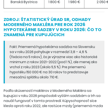
Banská Bystrica
1 800 €
1 980 €
2 050 
ZDROJ: ŠTATISTICKÝ ÚRAD SR, ODHADY
MODERNÉHO MAKLÉRA PRE ROK 2026
HYPOTEKÁRNE SADZBY V ROKU 2026: ČO TO
ZNAMENÁ PRE KUPUJÚCICH
Fakt: Priemerná hypotekárna sadzba na Slovensku
sa v roku 2026 pohybuje v rozmedzí 3,8 – 4,6 %
(fixácia na 5 rokov), čo je výrazne viac ako historické
minimum z rokov 2021–2022 (pod 1 %), ale menej ako
vrchol z roku 2023 (okolo 5,5 %). Pre priemernú
hypotéku 150 000 € na 30 rokov to predstavuje
mesačnú splátku okolo 710 €.
Podľa skúseností maklérov z Moderného Makléra sa
kupujúci v roku 2026 prispôsobili vyšším sadzbám a trh sa
naučil fungovať v tomto prostredí. Kúpyschopnosť síce
klesla oproti roku 2022, ale rastúce mzdy (priemerná mzda