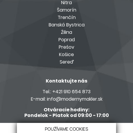
Nitra
Šamorín
Trenčín
Banská Bystrica
Žilina
Poprad
Prešov
Košice
Sereď
Kontaktujte nás
Tel.:
+421 910 654 873
E-mail:
info@modernymakler.sk
Otváracie hodiny:
Pondelok - Piatok od 09:00 - 17:00
Členom siete Realitné kancelárie s.r.o.
POUŽÍVAME COOKIES