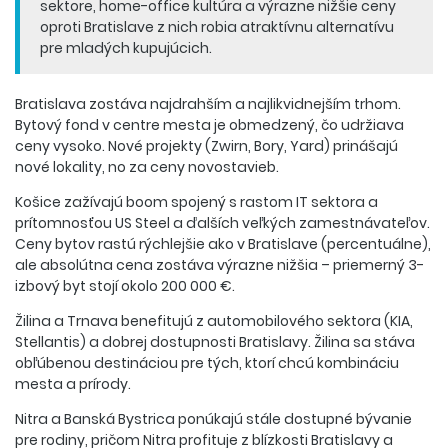
sektore, home-office kultúra a výrazne nižšie ceny
oproti Bratislave z nich robia atraktívnu alternatívu
pre mladých kupujúcich.
Bratislava zostáva najdrahším a najlikvidnejším trhom.
Bytový fond v centre mesta je obmedzený, čo udržiava
ceny vysoko. Nové projekty (Zwirn, Bory, Yard) prinášajú
nové lokality, no za ceny novostavieb.
Košice zažívajú boom spojený s rastom IT sektora a
prítomnosťou US Steel a ďalších veľkých zamestnávateľov.
Ceny bytov rastú rýchlejšie ako v Bratislave (percentuálne),
ale absolútna cena zostáva výrazne nižšia – priemerný 3-
izbový byt stojí okolo 200 000 €.
Žilina a Trnava benefitujú z automobilového sektora (KIA,
Stellantis) a dobrej dostupnosti Bratislavy. Žilina sa stáva
obľúbenou destináciou pre tých, ktorí chcú kombináciu
mesta a prírody.
Nitra a Banská Bystrica ponúkajú stále dostupné bývanie
pre rodiny, pričom Nitra profituje z blízkosti Bratislavy a