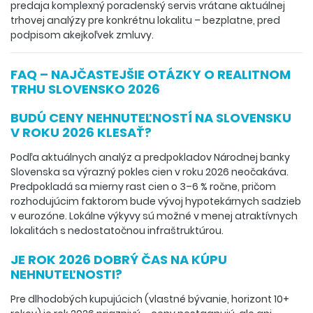
predaja komplexný poradenský servis vrátane aktuálnej
trhovej analýzy pre konkrétnu lokalitu – bezplatne, pred
podpisom akejkoľvek zmluvy.
FAQ – NAJČASTEJŠIE OTÁZKY O REALITNOM
TRHU SLOVENSKO 2026
BUDÚ CENY NEHNUTEĽNOSTÍ NA SLOVENSKU
V ROKU 2026 KLESAŤ?
Podľa aktuálnych analýz a predpokladov Národnej banky
Slovenska sa výrazný pokles cien v roku 2026 neočakáva.
Predpokladá sa mierny rast cien o 3–6 % ročne, pričom
rozhodujúcim faktorom bude vývoj hypotekárnych sadzieb
v eurozóne. Lokálne výkyvy sú možné v menej atraktívnych
lokalitách s nedostatočnou infraštruktúrou.
JE ROK 2026 DOBRÝ ČAS NA KÚPU
NEHNUTEĽNOSTI?
Pre dlhodobých kupujúcich (vlastné bývanie, horizont 10+