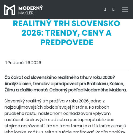
REALITNÝ TRH SLOVENSKO
2026: TRENDY, CENY A
PREDPOVEDE
Pridané: 1.6.2026
Čo čakať od slovenského realitného trhu v roku 2026?
Analýza cien, trendov a predpovedí pre Bratislavu, Košice,
Žilinu a ďalšie mestá. Odborný pohľad Moderného Maklera.
Slovenský realitný trh prežíva v roku 2026 jedno z
najzaujímavejších období svojej histórie. Po rokoch
prudkého rastu, následnom ochladzovaní vplyvom
rastúcich úrokových sadzieb a postupnej stabilizácii
stojíme na rázcestí: trh sa transformuje a tí, ktorí rozumejú
jeho logike, môžu z tejto situácie profitovať. Podľa analýzy