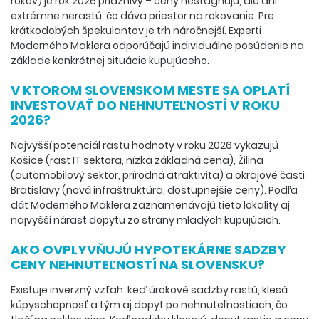
rokov) je rok 2026 priaznivý – ceny nestagnujú, ale ani
extrémne nerastú, čo dáva priestor na rokovanie. Pre
krátkodobých špekulantov je trh náročnejší. Experti
Moderného Maklera odporúčajú individuálne posúdenie na
základe konkrétnej situácie kupujúceho.
V KTOROM SLOVENSKOM MESTE SA OPLATÍ
INVESTOVAŤ DO NEHNUTEĽNOSTÍ V ROKU
2026?
Najvyšší potenciál rastu hodnoty v roku 2026 vykazujú
Košice (rast IT sektora, nízka základná cena), Žilina
(automobilový sektor, prírodná atraktivita) a okrajové časti
Bratislavy (nová infraštruktúra, dostupnejšie ceny). Podľa
dát Moderného Maklera zaznamenávajú tieto lokality aj
najvyšší nárast dopytu zo strany mladých kupujúcich.
AKO OVPLYVŇUJÚ HYPOTEKÁRNE SADZBY
CENY NEHNUTEĽNOSTÍ NA SLOVENSKU?
Existuje inverzný vzťah: keď úrokové sadzby rastú, klesá
kúpyschopnosť a tým aj dopyt po nehnuteľnostiach, čo