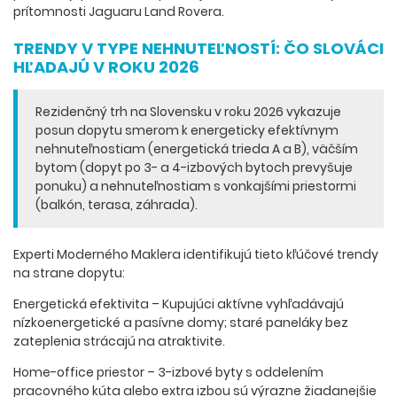
prítomnosti Jaguaru Land Rovera.
TRENDY V TYPE NEHNUTEĽNOSTÍ: ČO SLOVÁCI
HĽADAJÚ V ROKU 2026
Rezidenčný trh na Slovensku v roku 2026 vykazuje
posun dopytu smerom k energeticky efektívnym
nehnuteľnostiam (energetická trieda A a B), väčším
bytom (dopyt po 3- a 4-izbových bytoch prevyšuje
ponuku) a nehnuteľnostiam s vonkajšími priestormi
(balkón, terasa, záhrada).
Experti Moderného Maklera identifikujú tieto kľúčové trendy
na strane dopytu:
Energetická efektivita – Kupujúci aktívne vyhľadávajú
nízkoenergetické a pasívne domy; staré paneláky bez
zateplenia strácajú na atraktivite.
Home-office priestor – 3-izbové byty s oddelením
pracovného kúta alebo extra izbou sú výrazne žiadanejšie