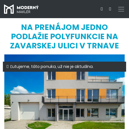
NA PRENÁJOM JEDNO
PODLAŽIE POLYFUNKCIE NA
ZAVARSKEJ ULICI V TRNAVE
Ľutujeme, táto ponuka, už nie je aktuálna.