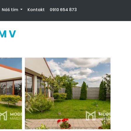
Náš tím
Kontakt
0910 654 873
M V