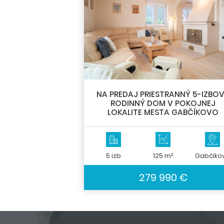
NA PREDAJ PRIESTRANNÝ 5-IZBO
RODINNÝ DOM V POKOJNEJ
LOKALITE MESTA GABČÍKOVO
2
5 izb
125 m
Gabčíko
279 990 €