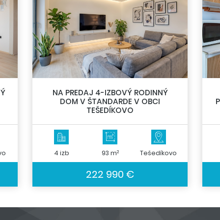
VÝ
NA PREDAJ 4-IZBOVÝ RODINNÝ
DOM V ŠTANDARDE V OBCI
P
TEŠEDÍKOVO
2
vo
4 izb
93 m
Tešedíkovo
222 990 €