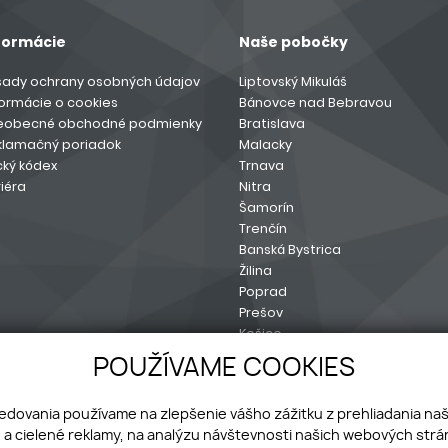
formácie
Naše pobočky
sady ochrany osobných údajov
Liptovský Mikuláš
formácie o cookies
Bánovce nad Bebravou
eobecné obchodné podmienky
Bratislava
klamačný poriadok
Malacky
cký kódex
Trnava
iéra
Nitra
Šamorín
Trenčín
Banská Bystrica
Žilina
Poprad
Prešov
Košice
Sereď
POUŽÍVAME COOKIES
ledovania používame na zlepšenie vášho zážitku z prehliadania na
a cielené reklamy, na analýzu návštevnosti našich webových strán