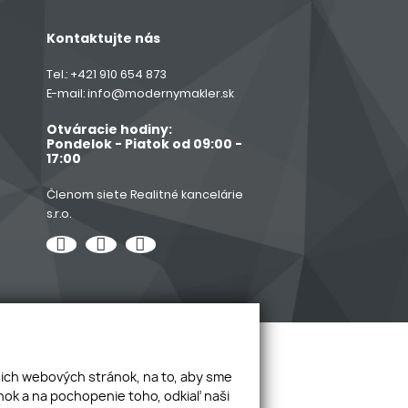
Kontaktujte nás
Tel.:
+421 910 654 873
E-mail:
info@modernymakler.sk
Otváracie hodiny:
Pondelok - Piatok od 09:00 -
17:00
Členom siete Realitné kancelárie
s.r.o.
šich webových stránok, na to, aby sme
ok a na pochopenie toho, odkiaľ naši