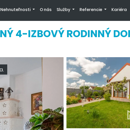
Nehnuteľnosti
O nás
Služby
Referencie
Kariéra
NNÝ 4-IZBOVÝ RODINNÝ DO
a.