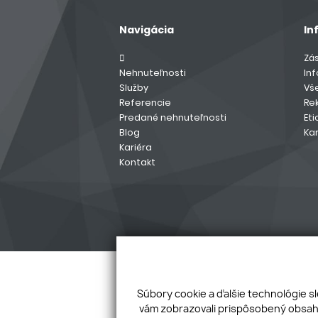
Navigácia
In
Zá
Nehnuteľnosti
In
Služby
Vš
Referencie
Re
Predané nehnuteľnosti
Eti
Blog
Kar
Kariéra
Kontakt
Súbory cookie a ďalšie technológie s
vám zobrazovali prispôsobený obsah 