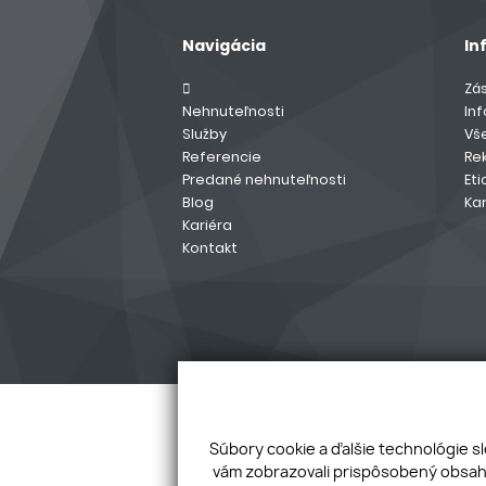
Navigácia
In
Zá
Nehnuteľnosti
In
Služby
Vš
Referencie
Re
Predané nehnuteľnosti
Eti
Blog
Kar
Kariéra
Kontakt
Súbory cookie a ďalšie technológie s
vám zobrazovali prispôsobený obsah 