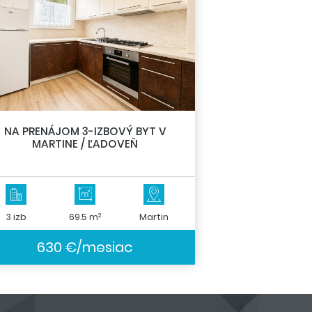
NA PRENÁJOM 3-IZBOVÝ BYT V
MARTINE / ĽADOVEŇ
2
3 izb
69.5 m
Martin
630 €/mesiac