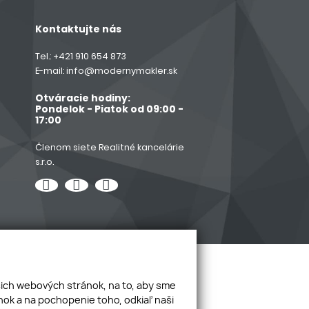
Kontaktujte nás
Tel.:
+421 910 654 873
E-mail:
info@modernymakler.sk
Otváracie hodiny:
Pondelok - Piatok od 09:00 -
17:00
Členom siete Realitné kancelárie
s.r.o.
šich webových stránok, na to, aby sme
ok a na pochopenie toho, odkiaľ naši