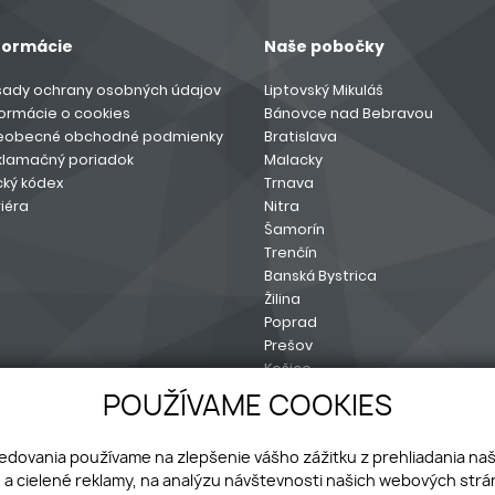
formácie
Naše pobočky
sady ochrany osobných údajov
Liptovský Mikuláš
formácie o cookies
Bánovce nad Bebravou
eobecné obchodné podmienky
Bratislava
klamačný poriadok
Malacky
cký kódex
Trnava
iéra
Nitra
Šamorín
Trenčín
Banská Bystrica
Žilina
Poprad
Prešov
Košice
Sereď
POUŽÍVAME COOKIES
ledovania používame na zlepšenie vášho zážitku z prehliadania na
a cielené reklamy, na analýzu návštevnosti našich webových strán