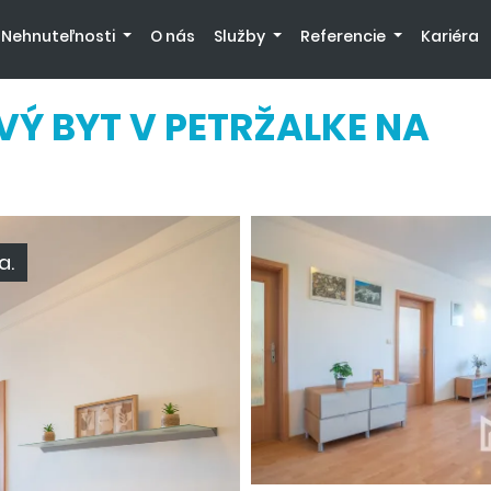
Nehnuteľnosti
O nás
Služby
Referencie
Kariéra
Ý BYT V PETRŽALKE NA
a.