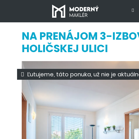
NA PRENÁJOM 3-IZBOV
HOLIČSKEJ ULICI
Ľutujeme, táto ponuka, už nie je aktuáln