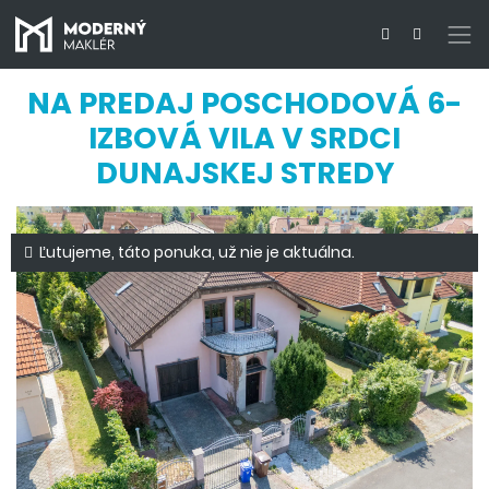
NA PREDAJ POSCHODOVÁ 6-
IZBOVÁ VILA V SRDCI
DUNAJSKEJ STREDY
Ľutujeme, táto ponuka, už nie je aktuálna.