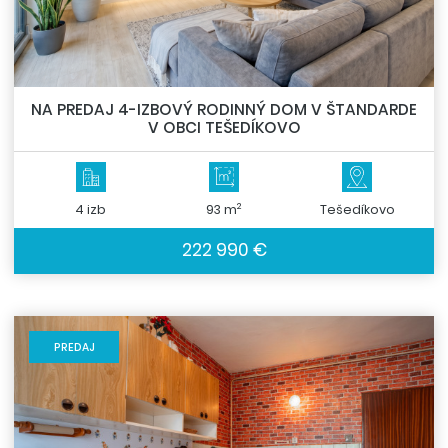
NA PREDAJ 4-IZBOVÝ RODINNÝ DOM V ŠTANDARDE
V OBCI TEŠEDÍKOVO
2
4 izb
93 m
Tešedíkovo
222 990 €
PREDAJ