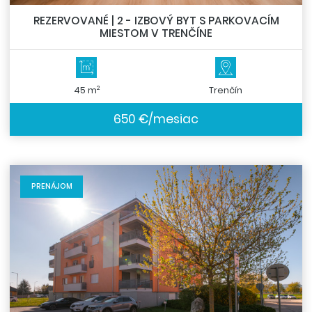
REZERVOVANÉ | 2 - IZBOVÝ BYT S PARKOVACÍM
MIESTOM V TRENČÍNE
2
45 m
Trenčín
650 €/mesiac
PRENÁJOM