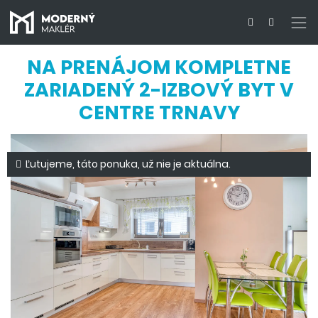
NA PRENÁJOM KOMPLETNE
ZARIADENÝ 2-IZBOVÝ BYT V
CENTRE TRNAVY
Ľutujeme, táto ponuka, už nie je aktuálna.