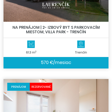
NA PRENÁJOM | 2- IZBOVÝ BYT S PARKOVACÍM
MIESTOM, VILLA PARK - TRENČÍN
2
61.3 m
Trenčín
570 €/mesiac
PRENÁJOM
REZERVOVANÉ