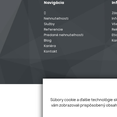
Navigácia
In
Zá
Nehnuteľnosti
In
Služby
Vš
Referencie
Re
Predané nehnuteľnosti
Eti
Blog
Kar
Kariéra
Kontakt
Súbory cookie a ďalšie technológie s
vám zobrazovali prispôsobený obsah 