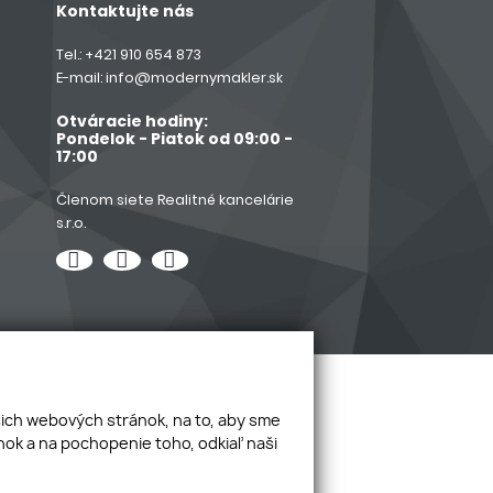
Kontaktujte nás
Tel.:
+421 910 654 873
E-mail:
info@modernymakler.sk
Otváracie hodiny:
Pondelok - Piatok od 09:00 -
17:00
Členom siete Realitné kancelárie
s.r.o.
šich webových stránok, na to, aby sme
ok a na pochopenie toho, odkiaľ naši
webdesign
webex.digital