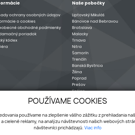
formácie
Naše pobočky
sady ochrany osobných údajov
Liptovský Mikuláš
formácie o cookies
Bánovce nad Bebravou
eobecné obchodné podmienky
Bratislava
klamačný poriadok
Malacky
cký kódex
Trnava
iéra
Nitra
Šamorín
Trenčín
Banská Bystrica
Žilina
Poprad
Prešov
Košice
Sereď
POUŽÍVAME COOKIES
ledovania používame na zlepšenie vášho zážitku z prehliadania na
a cielené reklamy, na analýzu návštevnosti našich webových strán
návštevníci prichádzajú.
Viac info