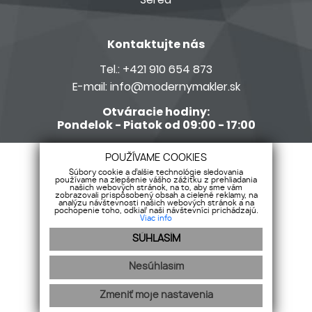
Kontaktujte nás
Tel.:
+421 910 654 873
E-mail:
info@modernymakler.sk
Otváracie hodiny:
Pondelok - Piatok od 09:00 - 17:00
Členom siete Realitné kancelárie s.r.o.
POUŽÍVAME COOKIES
Súbory cookie a ďalšie technológie sledovania
používame na zlepšenie vášho zážitku z prehliadania
našich webových stránok, na to, aby sme vám
zobrazovali prispôsobený obsah a cielené reklamy, na
analýzu návštevnosti našich webových stránok a na
pochopenie toho, odkiaľ naši návštevníci prichádzajú.
Viac info
SÚHLASÍM
Nesúhlasím
Zmeniť moje nastavenia
webdesign
webex.digital