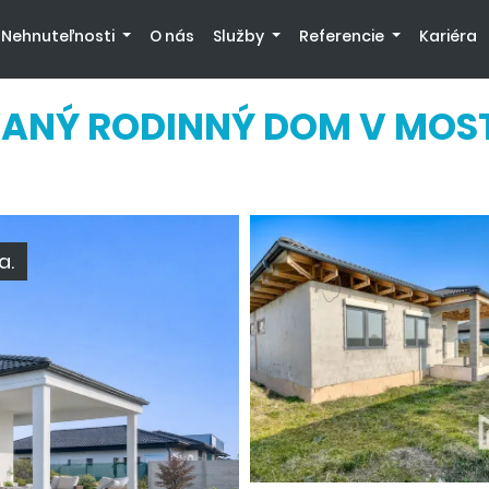
Nehnuteľnosti
O nás
Služby
Referencie
Kariéra
ANÝ RODINNÝ DOM V MOS
a.