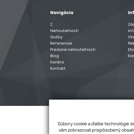
Navigácia
In
Zá
Nehnuteľnosti
In
Služby
Vš
Referencie
Re
Predané nehnuteľnosti
Eti
Blog
Kar
Kariéra
Kontakt
Súbory cookie a ďalšie technológie s
vám zobrazovali prispôsobený obsah 