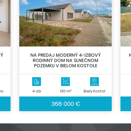
VÝ
NA PREDAJ MODERNÝ 4-IZBOVÝ
RODINNÝ DOM NA SLNEČNOM
POZEMKU V BIELOM KOSTOLE
2
vo
4 izb
130 m
Biely Kostol
368 000 €