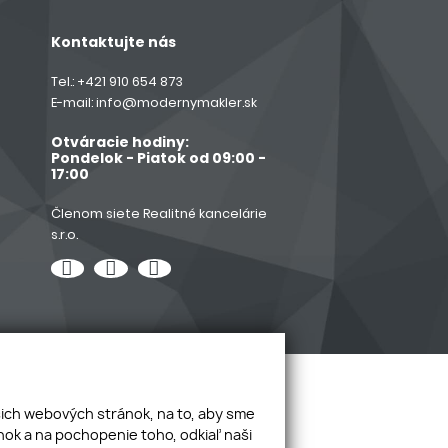
Kontaktujte nás
Tel.:
+421 910 654 873
E-mail:
info@modernymakler.sk
Otváracie hodiny:
Pondelok - Piatok od 09:00 -
17:00
Členom siete Realitné kancelárie
s.r.o.
šich webových stránok, na to, aby sme
ok a na pochopenie toho, odkiaľ naši