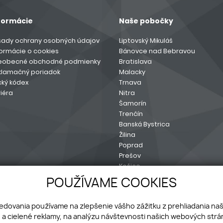
formácie
Naše pobočky
sady ochrany osobných údajov
Liptovský Mikuláš
formácie o cookies
Bánovce nad Bebravou
eobecné obchodné podmienky
Bratislava
klamačný poriadok
Malacky
cký kódex
Trnava
iéra
Nitra
Šamorín
Trenčín
Banská Bystrica
Žilina
Poprad
Prešov
Košice
Sereď
POUŽÍVAME COOKIES
ledovania používame na zlepšenie vášho zážitku z prehliadania na
a cielené reklamy, na analýzu návštevnosti našich webových strán