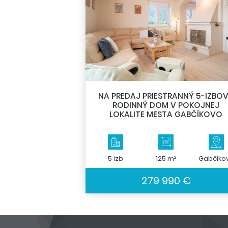
NA PREDAJ PRIESTRANNÝ 5-IZBO
RODINNÝ DOM V POKOJNEJ
LOKALITE MESTA GABČÍKOVO
2
5 izb
125 m
Gabčíko
279 990 €