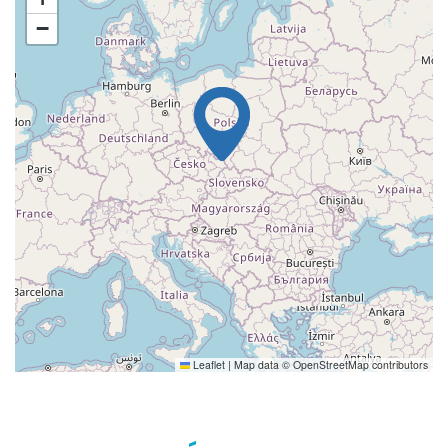
−
Leaflet
|
Map data ©
OpenStreetMap
contributors