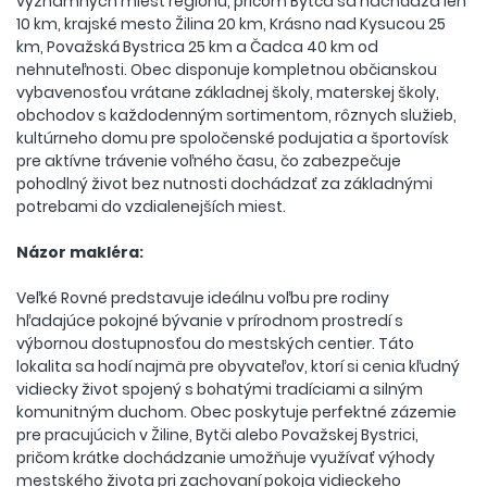
významných miest regiónu, pričom Bytča sa nachádza len
10 km, krajské mesto Žilina 20 km, Krásno nad Kysucou 25
km, Považská Bystrica 25 km a Čadca 40 km od
nehnuteľnosti. Obec disponuje kompletnou občianskou
vybavenosťou vrátane základnej školy, materskej školy,
obchodov s každodenným sortimentom, rôznych služieb,
kultúrneho domu pre spoločenské podujatia a športovísk
pre aktívne trávenie voľného času, čo zabezpečuje
pohodlný život bez nutnosti dochádzať za základnými
potrebami do vzdialenejších miest.
Názor makléra:
Veľké Rovné predstavuje ideálnu voľbu pre rodiny
hľadajúce pokojné bývanie v prírodnom prostredí s
výbornou dostupnosťou do mestských centier. Táto
lokalita sa hodí najmä pre obyvateľov, ktorí si cenia kľudný
vidiecky život spojený s bohatými tradíciami a silným
komunitným duchom. Obec poskytuje perfektné zázemie
pre pracujúcich v Žiline, Bytči alebo Považskej Bystrici,
pričom krátke dochádzanie umožňuje využívať výhody
mestského života pri zachovaní pokoja vidieckeho