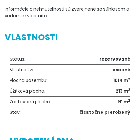
Informácie o nehnuteľnosti sú zverejnené so súhlasom a
vedomím vlastníka.
VLASTNOSTI
Status:
rezervované
Vlastníctvo:
osobné
2
Plocha pozemku:
1014 m
2
Úžitková plocha:
213 m
2
Zastavaná plocha:
91 m
Stav:
čiastočne prerobený