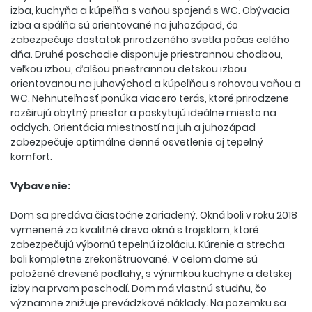
izba, kuchyňa a kúpeľňa s vaňou spojená s WC. Obývacia
izba a spálňa sú orientované na juhozápad, čo
zabezpečuje dostatok prirodzeného svetla počas celého
dňa. Druhé poschodie disponuje priestrannou chodbou,
veľkou izbou, ďalšou priestrannou detskou izbou
orientovanou na juhovýchod a kúpeľňou s rohovou vaňou a
WC. Nehnuteľnosť ponúka viacero terás, ktoré prirodzene
rozširujú obytný priestor a poskytujú ideálne miesto na
oddych. Orientácia miestností na juh a juhozápad
zabezpečuje optimálne denné osvetlenie aj tepelný
komfort.
Vybavenie:
Dom sa predáva čiastočne zariadený. Okná boli v roku 2018
vymenené za kvalitné drevo okná s trojsklom, ktoré
zabezpečujú výbornú tepelnú izoláciu. Kúrenie a strecha
boli kompletne zrekonštruované. V celom dome sú
položené drevené podlahy, s výnimkou kuchyne a detskej
izby na prvom poschodí. Dom má vlastnú studňu, čo
významne znižuje prevádzkové náklady. Na pozemku sa