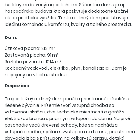
kvalitnými drevenými podlahami. Súčasťou domu je aj
hospodárska budova, ktorá poskytuje dodatočné úložné
alebo praktické využitie. Tento rodinný dom predstavuje
ideálnu kombináciu komfortu, kvality a tichého prostredia.
Dom:
Úžitková plocha: 213 m²
Zastavaná plocha: 91 m²
Rozloha pozemku: 1014 m²
IS: obecný vodovod , elektrika , plyn , kanalizacia . Dom je
napojený na vlastnú studňu.
Dispozícia:
Trojpodlažný rodinný dom ponúka priestranné a funkčne
riešené bývanie. Prízemie tvorí vstupná chodba so
vstavanou skriňou, dve technické miestnosti a garáž s
elektrickou bránou s priamym vstupom do domu. Na prvé
poschodie vedú drevené schody, kde sa nachádza
vstupná chodba, spálňa s výstupom na terasu, priestranná
obývacia izba s prístupom na veľkorysú terasu, detská