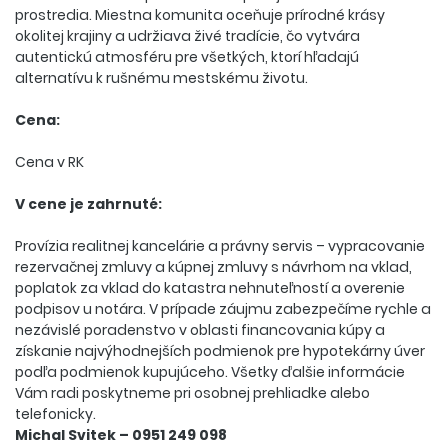
prostredia. Miestna komunita oceňuje prírodné krásy
okolitej krajiny a udržiava živé tradície, čo vytvára
autentickú atmosféru pre všetkých, ktorí hľadajú
alternatívu k rušnému mestskému životu.
Cena:
Cena v RK
V cene je zahrnuté:
Provízia realitnej kancelárie a právny servis – vypracovanie
rezervačnej zmluvy a kúpnej zmluvy s návrhom na vklad,
poplatok za vklad do katastra nehnuteľností a overenie
podpisov u notára. V prípade záujmu zabezpečíme rychle a
nezávislé poradenstvo v oblasti financovania kúpy a
získanie najvýhodnejších podmienok pre hypotekárny úver
podľa podmienok kupujúceho. Všetky ďalšie informácie
Vám radi poskytneme pri osobnej prehliadke alebo
telefonicky.
Michal Svitek – 0951 249 098