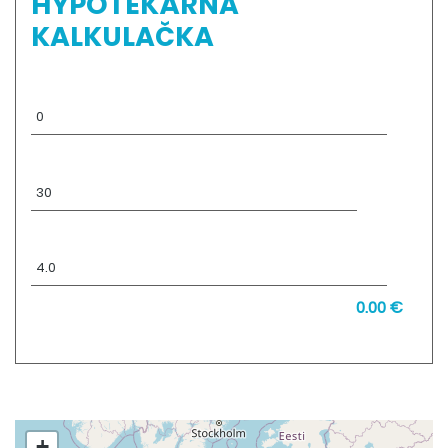
HYPOTEKÁRNA
KALKULAČKA
Výška úveru:
€
Doba splácania:
rokov
Úroková sadzba:
%
0.00 €
Mesačná splátka:
+