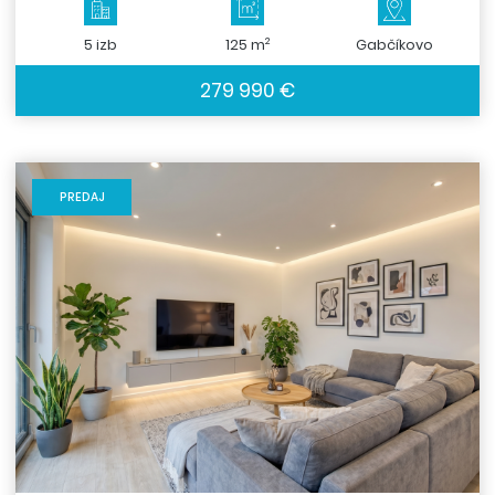
2
5 izb
125 m
Gabčíkovo
279 990 €
PREDAJ