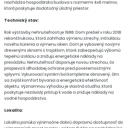
nachádza hospodárska budova s rozmermi 4x6 metrov,
ktorá poskytuje dodatočný úložný priestor.
Technický stav:
Rok výstavby nehnuteľnosti je 1988. Dom prešiel v roku 2018
rekonštrukciou, ktorá zahŕňala výmenu strechy, inštaláciu
nového kúrenia a výmenu okien. Dom je vybavený novými
drevenými oknami s trojsklom, ktoré zabezpečujú výbornú
tepelnú izoláciu a znižujú energetické náklady na
prevádzku. Nehnuteľnosť disponuje novou strechou, čo
prispieva k dlhodobej ochrane pred poveternostnými
vplyvmi. Vykurovací systém bol kompletne obnovený, čím
sa zvýšil komfort bývania a energetická efektívnosť
objektu. Významnou výhodou je vlastná studňa, ktorá
poskytuje nezávislý prístup k vode a znižuje náklady na
vodné hospodárstvo.
Lokalita:
Lokalita ponúka výnimočne dobrú dopravnú dostupnosť do