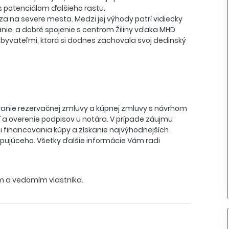
s potenciálom ďalšieho rastu.
dza na severe mesta. Medzi jej výhody patrí vidiecky
anie, a dobré spojenie s centrom Žiliny vďaka MHD
0 obyvateľmi, ktorá si dodnes zachovala svoj dedinský
covanie rezervačnej zmluvy a kúpnej zmluvy s návrhom
í a overenie podpisov u notára. V prípade záujmu
i financovania kúpy a získanie najvýhodnejších
ujúceho. Všetky ďalšie informácie Vám radi
m a vedomím vlastníka.