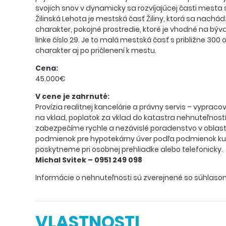
svojich snov v dynamicky sa rozvíjajúcej časti mesta 
Žilinská Lehota je mestská časť Žiliny, ktorá sa nachá
charakter, pokojné prostredie, ktoré je vhodné na býv
linke číslo 29. Je to malá mestská časť s približne 30
charakter aj po pričlenení k mestu.
Cena:
45.000€
V cene je zahrnuté:
Provízia realitnej kancelárie a právny servis – vypra
na vklad, poplatok za vklad do katastra nehnuteľnost
zabezpečíme rychle a nezávislé poradenstvo v oblast
podmienok pre hypotekárny úver podľa podmienok kup
poskytneme pri osobnej prehliadke alebo telefonicky.
Michal Svitek – 0951 249 098
Informácie o nehnuteľnosti sú zverejnené so súhlaso
VLASTNOSTI