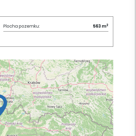
2
Plocha pozemku:
563 m