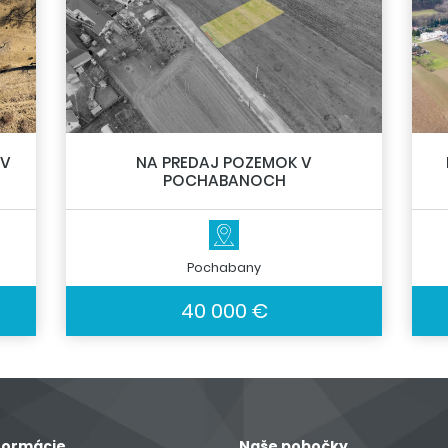
 V
NA PREDAJ POZEMOK V
POCHABANOCH
Pochabany
40 000 €
formácie
Naše pobočky