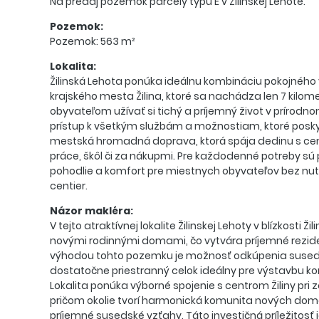
Na predaj pozemok parcely typu E v Žilinskej Lehote.
Pozemok:
Pozemok: 563 m²
Lokalita:
Žilinská Lehota ponúka ideálnu kombináciu pokojnéh
krajského mesta Žilina, ktoré sa nachádza len 7 kilo
obyvateľom užívať si tichý a príjemný život v prírod
prístup k všetkým službám a možnostiam, ktoré poskyt
mestská hromadná doprava, ktorá spája dedinu s cen
práce, škôl či za nákupmi. Pre každodenné potreby sú 
pohodlie a komfort pre miestnych obyvateľov bez nu
centier.
Názor makléra:
V tejto atraktívnej lokalite Žilinskej Lehoty v blízkos
novými rodinnými domami, čo vytvára príjemné rezi
výhodou tohto pozemku je možnosť odkúpenia susediac
dostatočne priestranný celok ideálny pre výstavbu 
Lokalita ponúka výborné spojenie s centrom Žiliny pr
pričom okolie tvorí harmonická komunita nových domo
príjemné susedské vzťahy. Táto investičná príležitosť je