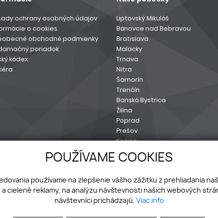
sady ochrany osobných údajov
Liptovský Mikuláš
formácie o cookies
Bánovce nad Bebravou
eobecné obchodné podmienky
Bratislava
klamačný poriadok
Malacky
cký kódex
Trnava
iéra
Nitra
Šamorín
Trenčín
Banská Bystrica
Žilina
Poprad
Prešov
Košice
Sereď
POUŽÍVAME COOKIES
ledovania používame na zlepšenie vášho zážitku z prehliadania na
a cielené reklamy, na analýzu návštevnosti našich webových strán
návštevníci prichádzajú.
Viac info