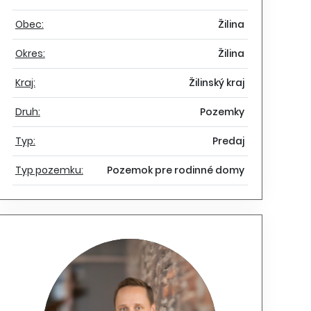
Obec:
Žilina
Okres:
Žilina
Kraj:
Žilinský kraj
Druh:
Pozemky
Typ:
Predaj
Typ pozemku:
Pozemok pre rodinné domy