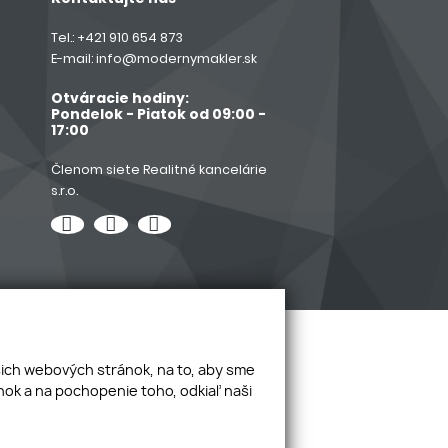
Tel.:
+421 910 654 873
E-mail:
info@modernymakler.sk
Otváracie hodiny:
Pondelok - Piatok od 09:00 -
17:00
Členom siete Realitné kancelárie
s.r.o.
šich webových stránok, na to, aby sme
ok a na pochopenie toho, odkiaľ naši
webdesign
webex.digital