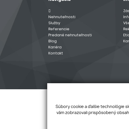
Zá
Nehnuteľnosti
In
Služby
Vš
Referencie
Re
Predané nehnuteľnosti
Eti
Blog
Kar
Kariéra
Kontakt
Súbory cookie a ďalšie technológie s
vám zobrazovali prispôsobený obsah 