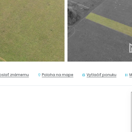
oslať známemu
Poloha na mape
Vytlačiť ponuku
M