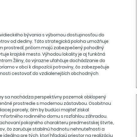
o vidieckého bývania s výbornou dostupnosťou do
metrov od dediny. Táto strategická poloha umožňuje
nom prostredí, pričom majú zabezpečený pohodlný
uje krajské mesto. Výhodou lokality je aj funkčná
trom Žiliny, čo výrazne uľahčuje dochádzanie do
priamo v obci k dispozícii potraviny, čo zabezpečuje
tnosti cestovať do vzdialenejších obchodných
ti Žiliny sa nachádza perspektívny pozemok obklopený
denčné prostredie s modernou zástavbou. Osobitnou
ej parcely, čím by budúci majiteľ získal
komfortného rodinného domu s rozľahlou záhradou.
i zachovaní pokojného charakteru predmestskej štvrte,
v, čo zaručuje stabilnú hodnotu nehnuteľnosti a
 ideálna pre tých, ktorí hľadajú priestor na realizáciu