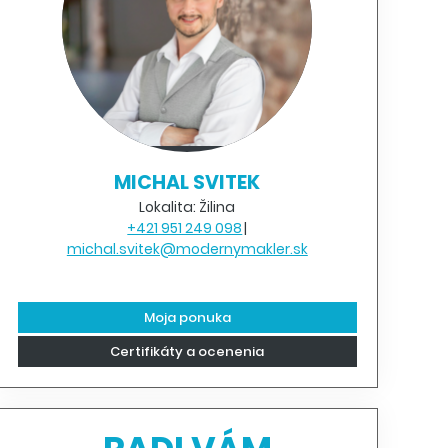
MICHAL SVITEK
Lokalita: Žilina
+421 951 249 098
michal.svitek@modernymakler.sk
Moja ponuka
Certifikáty a ocenenia