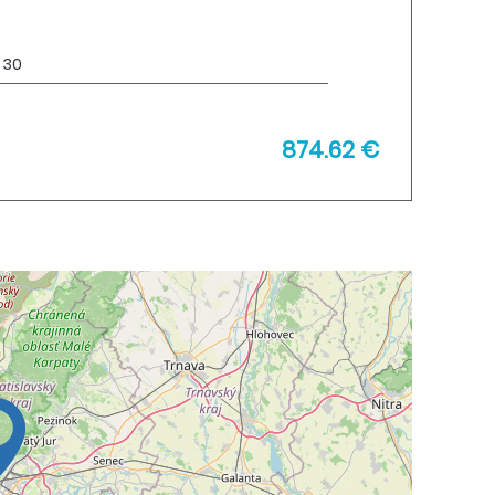
Doba splácania:
rokov
Mesačná splátka:
874.62 €