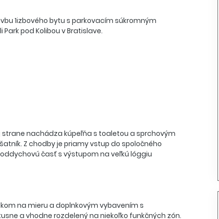
avbu 1izbového bytu s parkovacím súkromným
ark pod Kolibou v Bratislave.
vej strane nachádza kúpeľňa s toaletou a sprchovým
atník. Z chodby je priamy vstup do spoločného
a oddychovú časť s výstupom na veľkú lóggiu
tkom na mieru a doplnkovým vybavením s
vkusne a vhodne rozdelený na niekoľko funkčných zón.