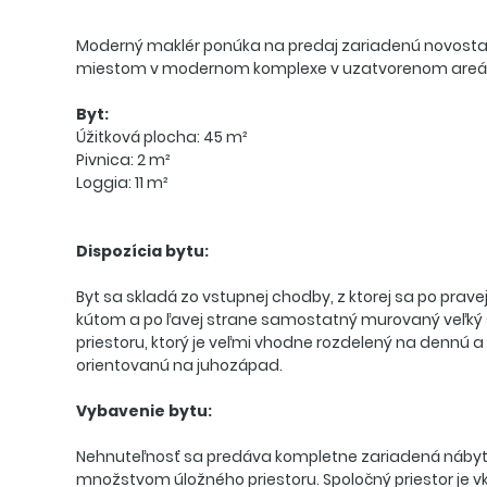
Moderný maklér ponúka na predaj zariadenú novost
miestom v modernom komplexe v uzatvorenom areáli P
Byt:
Úžitková plocha: 45 m²
Pivnica: 2 m²
Loggia: 11 m²
Dispozícia bytu:
Byt sa skladá zo vstupnej chodby, z ktorej sa po pra
kútom a po ľavej strane samostatný murovaný veľký š
priestoru, ktorý je veľmi vhodne rozdelený na dennú 
orientovanú na juhozápad.
Vybavenie bytu:
Nehnuteľnosť sa predáva kompletne zariadená náby
množstvom úložného priestoru. Spoločný priestor je 