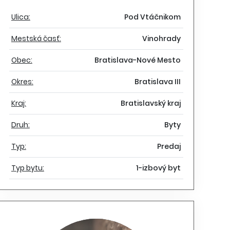
Ulica:
Pod Vtáčnikom
Mestská časť:
Vinohrady
Obec:
Bratislava-Nové Mesto
Okres:
Bratislava III
Kraj:
Bratislavský kraj
Druh:
Byty
Typ:
Predaj
Typ bytu:
1-izbový byt