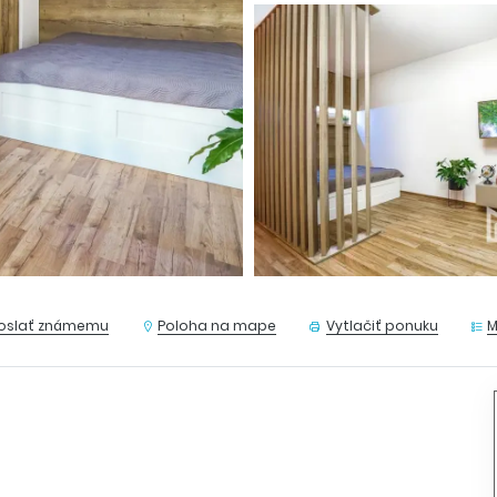
oslať známemu
Poloha na mape
Vytlačiť ponuku
M