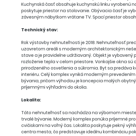
Kuchynská časť obsahuje kuchynskú linku vyrobenú na
poskytuje priestor na stolovanie. Obývacia časť je 
závesným nábytkom vrátane TV. Spací priestor obsah
Technický stav:
Rok výstavby nehnuteľnosti je 2018. Nehnuteľnosť pre
uzavretom areáli s moderným architektonickým rieš
stave a je pravidelne udržiavaný. Objekt je vybave
rozloženie tepla v celom priestore. Vonkajšie okna s
prirodzeného osvetlenia a súkromia. Byt sa predáv
interiéru. Celý komplex vyniká moderným prevedením
bývania, pričom výhodou je koncepcia malých obyt
príjemnými výhľadmi do okolia.
Lokalita:
Táto nehnuteľnosť sa nachádza na výbornom mieste, kt
trvalé bývanie. Moderný komplex ponúka príjemné pro
cvičiskami na voľný čas. Lokalita poskytuje pekný v
centra mesta, čo predstavuje ideálnu kombináciu poko