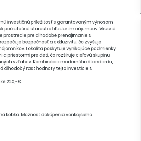
očnú investičnú príležitosť s garantovaným výnosom
ek počiatočné starosti s hľadaním nájomcov. Vkusné
e prostredie pre dlhodobé prenajímanie s
ezpečuje bezpečnosť a exkluzivitu, čo zvyšuje
h nájomníkov. Lokalita poskytuje vynikajúce podmienky
 priestormi pre deti, čo rozširuje cieľovú skupinu
jomných vzťahov. Kombinácia moderného štandardu,
 dlhodobý rast hodnoty tejto investície s
ke 220,-€.
čná kobka. Možnosť dokúpenia vonkajšieho