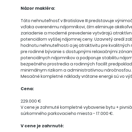
Názor makléra:
Táto nehnuteľnosť v Bratislave III predstavuje výnim
vďaka overenému nájomníkovi, čím eliminuje akékoľv
zariadenie a moderné prevedenie vytvárajú atraktívn
potenciálom vyššej nájomnej ceny. Uzavretý areál zab
hodnotu nehnuteľnosti a jej atraktivitu pre kvalitnýc
pre rodinné bývanie s dostupnými relaxačnými zónami a
potenciálnych nájomníkov a podporuje stabilitu ná
bezpečného prostredia a rodinných facilít predpokladá
minimálnym rizikom a administratívnou náročnosťou.
Mesačné kompletné náklady vrátane energii sú vo výš
Cena:
229.000 €
V cene je zahrnuté kompletné vybavenie bytu + pivni
súrkomného parkovacieho miesta - 17.000 €.
V cene je zahrnuté: