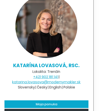
KATARÍNA LOVASOVÁ, RSC.
Lokalita: Trenčín
+421 902 181 141
katarina.lovasova@modernymakler.sk
Slovensky
Česky
English
Polskie
Moja ponuka