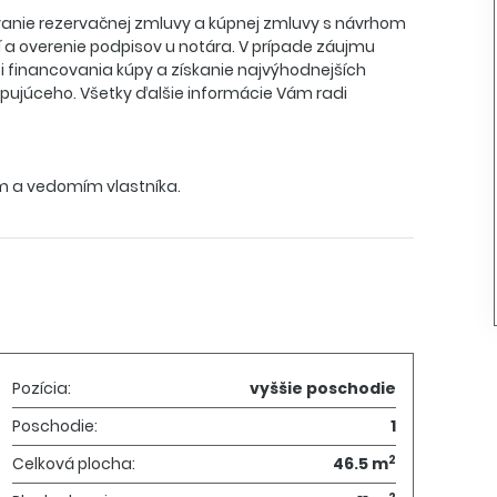
covanie rezervačnej zmluvy a kúpnej zmluvy s návrhom
í a overenie podpisov u notára. V prípade záujmu
i financovania kúpy a získanie najvýhodnejších
ujúceho. Všetky ďalšie informácie Vám radi
m a vedomím vlastníka.
Pozícia:
vyššie poschodie
Poschodie:
1
2
Celková plocha:
46.5 m