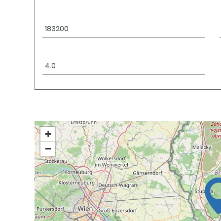
Výška úveru:
€
Úroková sadzba:
%
+
−