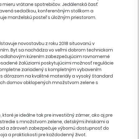
 mieru vrátane spotrebičov. Jedálenská časť
vybavená sedačkou, konferenčným stolíkom a
uje manželskú posteľ s úložným priestorom.
dstavuje novostavbu z roku 2018 situovanú v
ením. Byt sa nachádza vo veľmi dobrom technickom
ný podlahovým kúrením zabezpečujúcim rovnomerné
ú osadené žalúziami poskytujúcimi možnosť regulácie
a kompletne zariadený s kompletným vybavením
 s dôrazom na kvalitné materiály a vysoký štandard
ných domov obklopených množstvom zelene s
oré je ideálne tak pre investičný zámer, ako aj pre
stredie s množstvom zelene, detskými ihriskami a
ýhľad a zároveň zabezpečuje výbornú dostupnosť do
ja a praktickosti pre každodenný život.