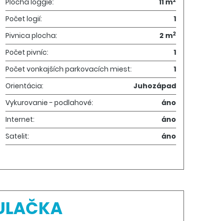
2
Plocha loggie:
11 m
Počet logií:
1
2
Pivnica plocha:
2 m
Počet pivníc:
1
Počet vonkajších parkovacích miest:
1
Orientácia:
Juhozápad
Vykurovanie - podlahové:
áno
Internet:
áno
Satelit:
áno
ULAČKA