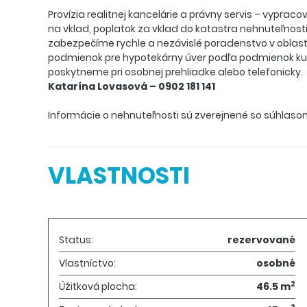
Provízia realitnej kancelárie a právny servis – vypra
na vklad, poplatok za vklad do katastra nehnuteľnost
zabezpečíme rychle a nezávislé poradenstvo v oblast
podmienok pre hypotekárny úver podľa podmienok kup
poskytneme pri osobnej prehliadke alebo telefonicky.
Katarína Lovasová – 0902 181 141
Informácie o nehnuteľnosti sú zverejnené so súhlaso
VLASTNOSTI
Status:
rezervované
Vlastníctvo:
osobné
2
Úžitková plocha:
46.5 m