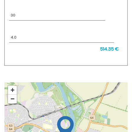
Doba splácania:
rokov
Úroková sadzba:
%
514.35 €
Mesačná splátka:
+
−