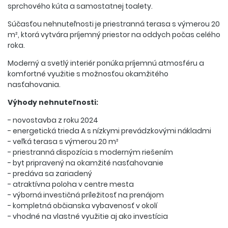
sprchového kúta a samostatnej toalety.
Súčasťou nehnuteľnosti je priestranná terasa s výmerou 20
m², ktorá vytvára príjemný priestor na oddych počas celého
roka.
Moderný a svetlý interiér ponúka príjemnú atmosféru a
komfortné využitie s možnosťou okamžitého
nasťahovania.
Výhody nehnuteľnosti:
- novostavba z roku 2024
- energetická trieda A s nízkymi prevádzkovými nákladmi
- veľká terasa s výmerou 20 m²
- priestranná dispozícia s moderným riešením
- byt pripravený na okamžité nasťahovanie
- predáva sa zariadený
- atraktívna poloha v centre mesta
- výborná investičná príležitosť na prenájom
- kompletná občianska vybavenosť v okolí
- vhodné na vlastné využitie aj ako investícia