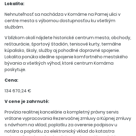
Lokalita:
Nehnuteľnosť sa nachádza v Komárne na Parnej ulici v
centre mesta s výbornou dostupnosťou ku všetkým
službám.
V blízkom okolí nájdete historické centrum mesta, obchody,
reštaurácie, športový štadión, tenisové kurty, termálne
kúpalisko, školy, služby aj pohodlné dopravné spojenie.
Lokalita ponúka ideálne spojenie komfortného mestského
bývania a všetkých výhod, ktoré centrum Komárna
poskytuje.
Cena:
134 670,24 €
V cene je zahrnuté:
Provízia realitnej kancelárie a kompletný právny servis
vrátane vypracovania Rezervačnej zmluvy a Kúpnej zmluvy
s návrhom na vklad, poplatku za overenie podpisov u
notára a poplatku za elektronický vklad do katastra