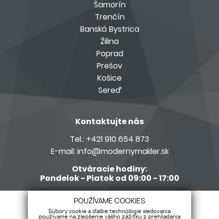
Šamorín
Trenčín
Banská Bystrica
Žilina
Poprad
Prešov
Košice
Sereď
Kontaktujte nás
Tel.:
+421 910 654 873
E-mail:
info@modernymakler.sk
Otváracie hodiny:
Pondelok - Piatok od 09:00 - 17:00
Členom siete Realitné kancelárie s.r.o.
POUŽÍVAME COOKIES
Súbory cookie a ďalšie technológie sledovania
používame na zlepšenie vášho zážitku z prehliadania