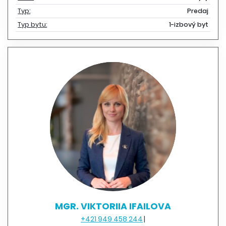
Typ:
Predaj
Typ bytu:
1-izbový byt
MGR. VIKTORIIA IFAILOVA
+421 949 458 244