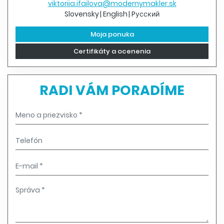
viktoriia.ifailova@modernymakler.sk
Slovensky
English
Pусский
Moja ponuka
Certifikáty a ocenenia
RADI VÁM PORADÍME