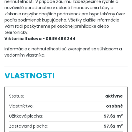
nehnuteľností. V prípade záujmu zabezpečíme rýchle a
nezávislé poradenstvo v oblasti financovania kúpy a
získanie najvýhodnejších podmienok pre hypotekárny úver
podľa podmienok kupujúceho. Všetky ďalšie informácie
Vám radi poskytneme pri osobnej prehliadke alebo
telefonicky.
Viktoriia Ifailova - 0949 458 244
Informácie o nehnuteľnosti sú zverejnené so súhlasom a
vedomím vlastníka.
VLASTNOSTI
Status:
aktívne
Vlastníctvo:
osobné
2
Úžitková plocha:
57.62 m
2
Zastavaná plocha:
57.62 m