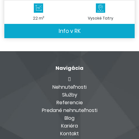
2
22 m
Vysoké Tatry
Info v RK
Navigácia
Nehnuteľnosti
Služby
Referencie
Predané nehnuteľnosti
Blog
Kariéra
Kontakt