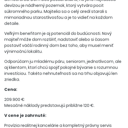
devízou je nádherný pozemok, ktorý vytvára pocit
súkromného parku. Majitelia sa o celý areál starali s
mimoriadnou starostlivosťou a je to vidieť na každom
detaile.
Veľkým benefitom je aj potenciál do budúcnosti. Nový
majiteľ môže dom rozšíriť, nadstaviť alebo si časom
postaviť väčší rodinný dom bez toho, aby musel meniť
výnimočnú lokalitu.
Odporúčam ju mladému páru, seniorom, jednotlivcom, ale
aj klientom, ktorí chcú spojiť pokojné bývanie s rozumnou
investíciou. Takéto nehnuteľnosti sa na trhu objavujú len
zriedka.
Cena:
209.900 €
Mesačné náklady predstavujú približne 120 €.
V cene je zahrnuté:
Provízia realitnej kancelárie a kompletný právny servis