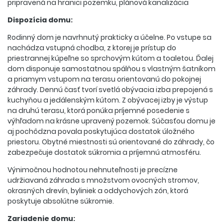
pripravená na hranici pozemku, plánová kanalizácia
Dispozícia domu:
Rodinný dom je navrhnutý prakticky a účelne. Po vstupe sa
nachádza vstupná chodba, z ktorej je prístup do
priestrannej kúpeľne so sprchovým kútom a toaletou. Ďalej
dom disponuje samostatnou spálňou s vlastným šatníkom
a priamym vstupom na terasu orientovanú do pokojnej
záhrady. Dennú časť tvorí svetlá obývacia izba prepojená s
kuchyňou a jedálenským kútom. Z obývacej izby je výstup
na druhú terasu, ktorá ponúka príjemné posedenie s
výhľadom na krásne upravený pozemok. Súčasťou domu je
aj pochôdzna povala poskytujúca dostatok úložného
priestoru. Obytné miestnosti sú orientované do záhrady, čo
zabezpečuje dostatok súkromia a príjemnú atmosféru.
Výnimočnou hodnotou nehnuteľnosti je precízne
udržiavaná záhrada s množstvom ovocných stromov,
okrasných drevín, byliniek a oddychových zón, ktorá
poskytuje absolútne súkromie.
Zariadenie domu: