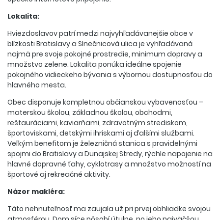
Lokalita:
Hviezdoslavov patrí medzi najvyhľadávanejšie obce v
blízkosti Bratislavy a Slnečnicová ulica je vyhľadávaná
najmä pre svoje pokojné prostredie, minimum dopravy a
množstvo zelene. Lokalita ponúka ideálne spojenie
pokojného vidieckeho bývania s výbornou dostupnosťou do
hlavného mesta.
Obec disponuje kompletnou občianskou vybavenosťou –
materskou školou, základnou školou, obchodmi,
reštauráciami, kaviarňami, zdravotným strediskom,
športoviskami, detskými ihriskami aj ďalšími službami.
Veľkým benefitom je železničná stanica s pravidelnými
spojmi do Bratislavy a Dunajskej Stredy, rýchle napojenie na
hlavné dopravné ťahy, cyklotrasy a množstvo možností na
športové aj rekreačné aktivity.
Názor makléra:
Táto nehnuteľnosť ma zaujala už pri prvej obhliadke svojou
atmosférou. Dom síce pôsobí útulne, no jeho najväčšou