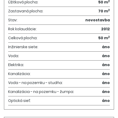
2
Úžitková plocha:
50 m
2
Zastavaná plocha:
70 m
Stav:
novostavba
Rok kolaudácie:
2012
2
Celková plocha:
50 m
Inžinierske siete:
áno
Voda:
áno
Elektrika:
áno
Kanalizácia:
áno
Voda - na pozemku - studňa:
áno
Kanalizácia - na pozemku - žumpa:
áno
Optická sieť:
áno