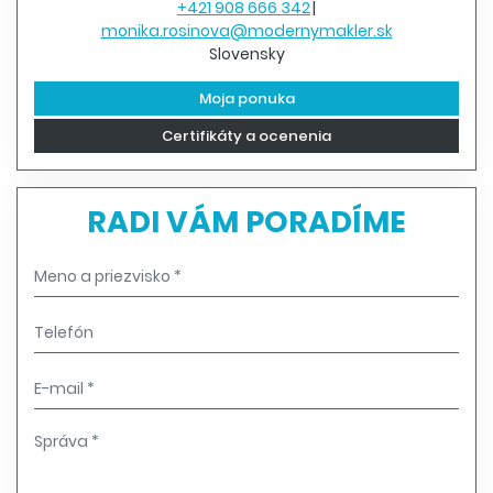
+421 908 666 342
monika.rosinova@modernymakler.sk
Slovensky
Moja ponuka
Certifikáty a ocenenia
RADI VÁM PORADÍME