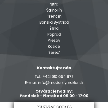
Nitra
Šamorín
Trenčín
Banská Bystrica
Žilina
Poprad
Prešov
Košice
Sereď
Kontaktujte nás
Tel.:
+421 910 654 873
E-mail:
info@modernymakler.sk
Otváracie hodiny:
Pondelok - Piatok od 09:00 - 17:00
Členom siete Realitné kancelárie s.r.o.
POUŽÍVAME COOKIES