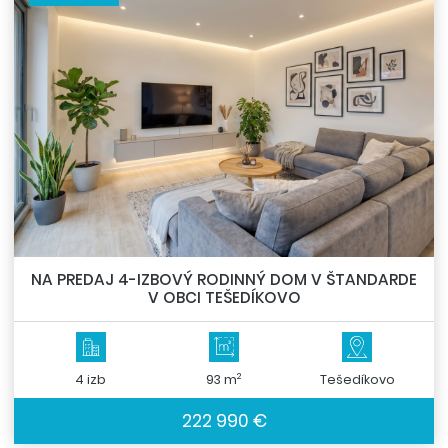
NA PREDAJ 4-IZBOVÝ RODINNÝ DOM V ŠTANDARDE
V OBCI TEŠEDÍKOVO
2
4 izb
93 m
Tešedíkovo
222 990 €