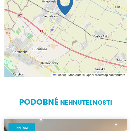
Leaflet
|
Map data ©
OpenStreetMap
contributors
PODOBNÉ
NEHNUTEĽNOSTI
PREDAJ