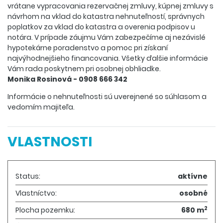
vrátane vypracovania rezervačnej zmluvy, kúpnej zmluvy s
návrhom na vklad do katastra nehnuteľností, správnych
poplatkov za vklad do katastra a overenia podpisov u
notára. V prípade záujmu Vám zabezpečíme aj nezávislé
hypotekárne poradenstvo a pomoc pri získaní
najvýhodnejšieho financovania. Všetky ďalšie informácie
Vám rada poskytnem pri osobnej obhliadke.
Monika Rosinová - 0908 666 342
Informácie o nehnuteľnosti sú uverejnené so súhlasom a
vedomím majiteľa.
VLASTNOSTI
Status:
aktívne
Vlastníctvo:
osobné
2
Plocha pozemku:
680 m