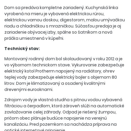
Dom sa predáva kompletne zariadený. Kuchynská linka
vyrobená na mieru je vybavená elektrickou rúrou,
elektrickou varnou doskou, digestorom, malou umývačkou
riadu a chladničkou s mrazničkou. Súčasťou predaja je aj
zariadenie obývacej izby, spálne so šatníkom a nová
práčka umiestnená v kúpeľni.
Technický stav:
Montovaný rodinný dom bol skolaudovaný v roku 2012 a je
vo výbornom technickom stave. Vykurovanie zabezpečuje
elektrický kotol Protherm napojený na radiátory, ohrev
teplej vody zabezpečuje elektrický bojler s objemom 80
litrov. Dom je klimatizovaný a osadený kvalitnými
drevenými eurooknami.
Zdrojom vody je vlastná studňa s pitnou vodou vybavená
filtráciou a čerpadlom, ktorá zároveň slúži na automatické
zavlažovanie celej záhrady. Odpad je riešený žumpou,
pričom obec plánuje budúce napojenie na verejnú
kanalizáciu. Pred pozemkom sa nachádza príprava na
optické internetové pripojenie.