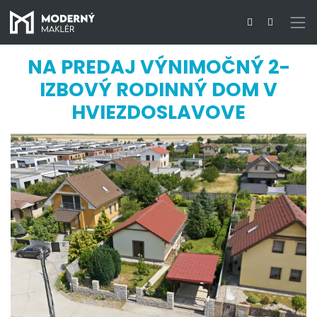
NA PREDAJ VÝNIMOČNÝ 2-
IZBOVÝ RODINNÝ DOM V
HVIEZDOSLAVOVE