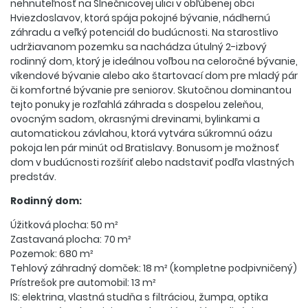
nehnuteľnosť na Slnečnicovej ulici v obľúbenej obci
Hviezdoslavov, ktorá spája pokojné bývanie, nádhernú
záhradu a veľký potenciál do budúcnosti. Na starostlivo
udržiavanom pozemku sa nachádza útulný 2-izbový
rodinný dom, ktorý je ideálnou voľbou na celoročné bývanie,
víkendové bývanie alebo ako štartovací dom pre mladý pár
či komfortné bývanie pre seniorov. Skutočnou dominantou
tejto ponuky je rozľahlá záhrada s dospelou zeleňou,
ovocným sadom, okrasnými drevinami, bylinkami a
automatickou závlahou, ktorá vytvára súkromnú oázu
pokoja len pár minút od Bratislavy. Bonusom je možnosť
dom v budúcnosti rozšíriť alebo nadstaviť podľa vlastných
predstáv.
Rodinný dom:
Úžitková plocha: 50 m²
Zastavaná plocha: 70 m²
Pozemok: 680 m²
Tehlový záhradný domček: 18 m² (kompletne podpivničený)
Prístrešok pre automobil: 13 m²
IS: elektrina, vlastná studňa s filtráciou, žumpa, optika