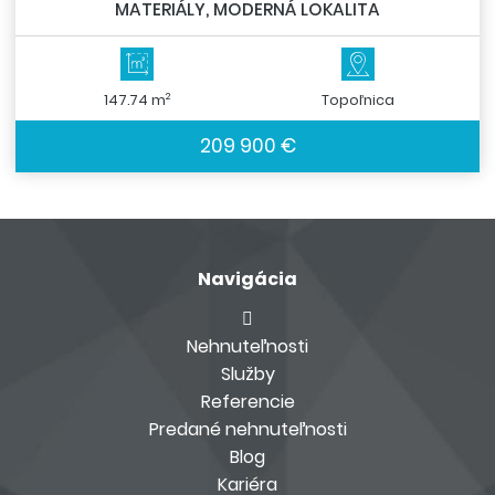
MATERIÁLY, MODERNÁ LOKALITA
2
147.74 m
Topoľnica
209 900 €
Navigácia
Nehnuteľnosti
Služby
Referencie
Predané nehnuteľnosti
Blog
Kariéra