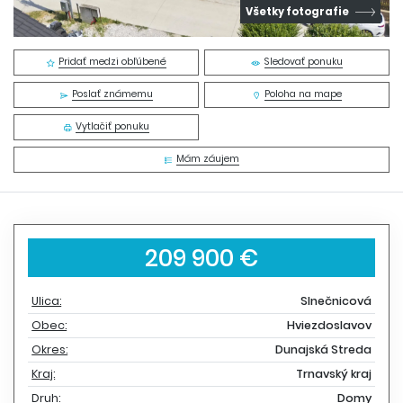
Všetky fotografie
Pridať medzi obľúbené
Sledovať ponuku
Poslať známemu
Poloha na mape
Vytlačiť ponuku
Mám záujem
209 900 €
Ulica:
Slnečnicová
Obec:
Hviezdoslavov
Okres:
Dunajská Streda
Kraj:
Trnavský kraj
Druh:
Domy