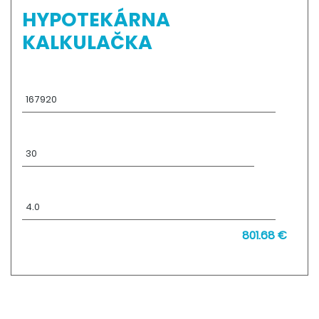
HYPOTEKÁRNA
KALKULAČKA
Výška úveru:
€
Doba splácania:
rokov
Úroková sadzba:
%
801.68 €
Mesačná splátka: