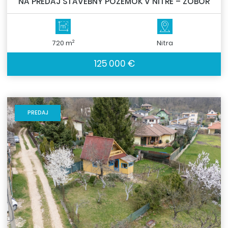
NA PREDAJ STAVEBNÝ POZEMOK V NITRE – ZOBOR
2
720 m
Nitra
125 000 €
PREDAJ