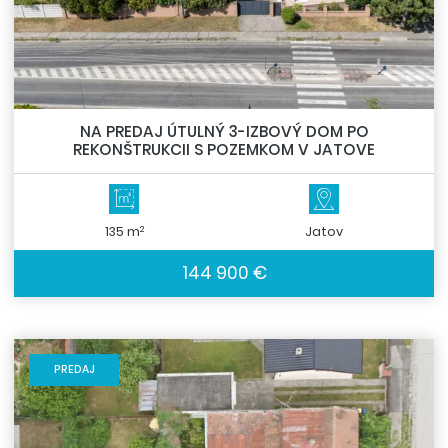
NA PREDAJ ÚTULNÝ 3-IZBOVÝ DOM PO
REKONŠTRUKCII S POZEMKOM V JATOVE
2
135 m
Jatov
144 900 €
PREDAJ