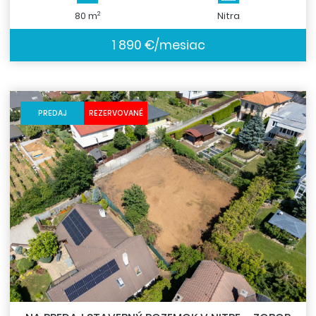
2
80 m
Nitra
1 890 €/mesiac
PREDAJ
REZERVOVANÉ