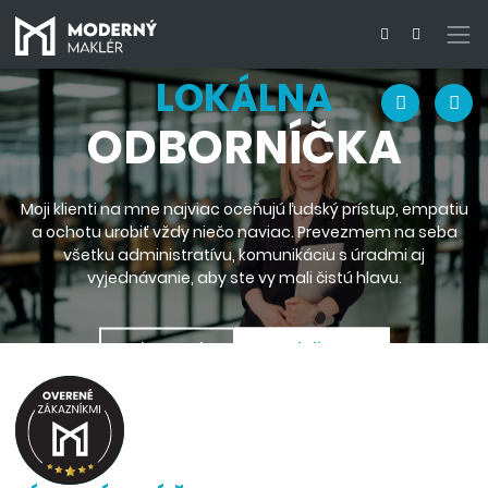
Mgr. Ivana Záhoráková Harňáková
LOKÁLNA
ODBORNÍČKA
Moji klienti na mne najviac oceňujú ľudský prístup, empatiu
a ochotu urobiť vždy niečo naviac. Prevezmem na seba
všetku administratívu, komunikáciu s úradmi aj
vyjednávanie, aby ste vy mali čistú hlavu.
Moja ponuka
Povedali o mne