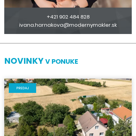
+421 902 484 828
ivana.harnakova@modernymakler.sk
NOVINKY
V PONUKE
PREDAJ