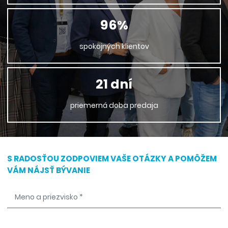
96%
spokojných klientov
21 dní
priemerná doba predaja
S RADOSŤOU ZODPOVIEM VAŠE OTÁZKY A POMÔŽEM
VÁM NÁJSŤ BÝVANIE