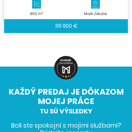
2
850 m
Malé Zálužie
39 900 €
KAŽDÝ PREDAJ JE DÔKAZOM
MOJEJ PRÁCE
TU SÚ VÝSLEDKY
Boli ste spokojní s mojimi službami?