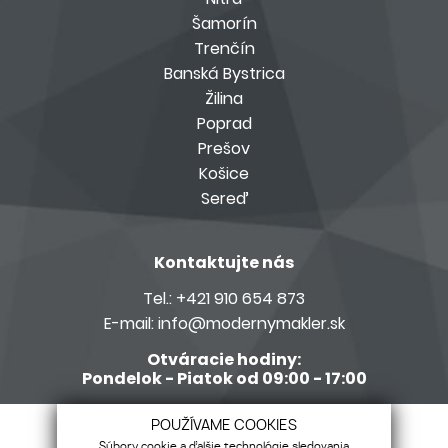
Šamorín
Trenčín
Banská Bystrica
Žilina
Poprad
Prešov
Košice
Sereď
Kontaktujte nás
Tel.:
+421 910 654 873
E-mail:
info@modernymakler.sk
Otváracie hodiny:
Pondelok - Piatok od 09:00 - 17:00
Členom siete Realitné kancelárie s.r.o.
POUŽÍVAME COOKIES
Súbory cookie a ďalšie technológie sledovania