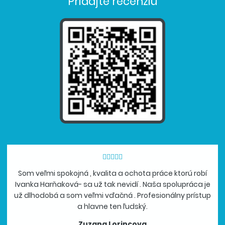
Pridajte recenziu
Som veľmi spokojná , kvalita a ochota práce ktorú robí
Ivanka Harňaková- sa už tak nevidí . Naša spolupráca je
už dlhodobá a som veľmi vďačná . Profesionálny prístup
a hlavne ten ľudský.
Zuzana Lorincova