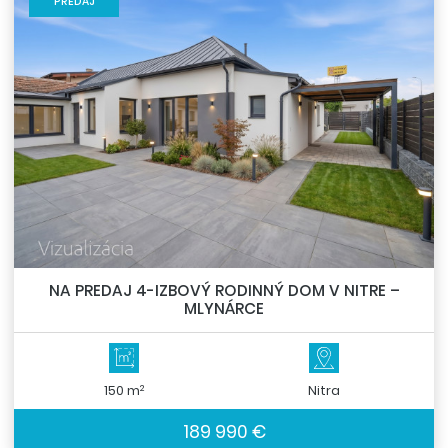
PREDAJ
NA PREDAJ 4-IZBOVÝ RODINNÝ DOM V NITRE –
MLYNÁRCE
2
150 m
Nitra
189 990 €