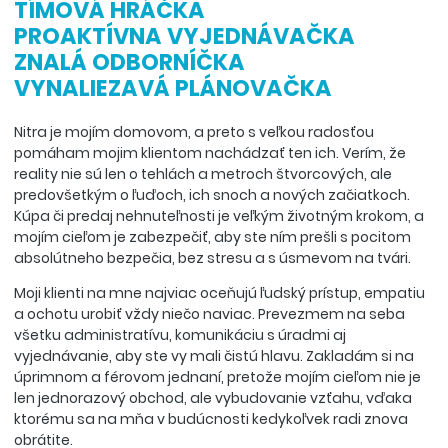
TÍMOVÁ HRÁČKA
PROAKTÍVNA VYJEDNÁVAČKA
ZNALÁ ODBORNÍČKA
VYNALIEZAVÁ PLÁNOVAČKA
Nitra je mojím domovom, a preto s veľkou radosťou
pomáham mojim klientom nachádzať ten ich. Verím, že
reality nie sú len o tehlách a metroch štvorcových, ale
predovšetkým o ľuďoch, ich snoch a nových začiatkoch.
Kúpa či predaj nehnuteľnosti je veľkým životným krokom, a
mojím cieľom je zabezpečiť, aby ste ním prešli s pocitom
absolútneho bezpečia, bez stresu a s úsmevom na tvári.
Moji klienti na mne najviac oceňujú ľudský prístup, empatiu
a ochotu urobiť vždy niečo naviac. Prevezmem na seba
všetku administratívu, komunikáciu s úradmi aj
vyjednávanie, aby ste vy mali čistú hlavu. Zakladám si na
úprimnom a férovom jednaní, pretože mojím cieľom nie je
len jednorazový obchod, ale vybudovanie vzťahu, vďaka
ktorému sa na mňa v budúcnosti kedykoľvek radi znova
obrátite.