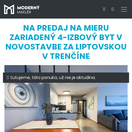
NA PREDAJ NA MIERU
ZARIADENÝ 4-IZBOVÝ BYT V
NOVOSTAVBE ZA LIPTOVSKOU
V TRENČÍNE
Ľutujeme, táto ponuka, už nie je aktuálna.