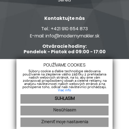
Kontaktujte nás
Tel.:
+421 910 654 873
E-mail:
info@modernymakler.sk
Otváracie hodiny:
Pondelok - Piatok od 09:00 - 17:00
Členom siete Realitné kancelárie s.r.o.
POUŽÍVAME COOKIES
Súbory cookie a ďalšie technológie sledovania
používame na zlepšenie vášho zážitku z prehliadania
našich webových stránok, na to, aby sme vám
zobrazovali prispôsobený obsah a cielené reklamy, na
analýzu návštevnosti našich webových stránok a na
pochopenie toho, odkiaľ naši návštevníci prichádzajú.
Viac info
SÚHLASÍM
Nesúhlasím
Zmeniť moje nastavenia
webdesign
webex.digital